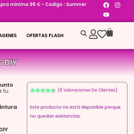
pra minima 99 € - Codigo : Summer
MAGENES
OFERTAS FLASH
 DIY
Punto
a tu
(
8
Valoraciones De Clientes)
Valorado
7
con
4.57
intura
Este producto no está disponible porque
de 5 en
base a
no quedan existencias.
valoraciones
de
clientes
DIY