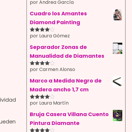
por Andrea García
Valorado
con
4
de
5
Cuadro los Amantes
Diamond Painting
por Laura Gómez
Valorado
con
4
de
5
Separador Zonas de
Manualidad de Diamantes
por Carmen Alonso
Valorado
con
4
de
5
Marco a Medida Negro de
Madera ancho 1,7 cm
ividad
por Laura Martín
Valorado
con
4
de
5
Bruja Casera Villana Cuento
pueden
Pintura Diamante