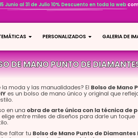
 15 Junio al 31 de Julio 10% Descuento en toda la web
com
 TEMÁTICAS
PERSONALIZADOS
GALERIA DE I
SO DE MANO PUNTO DE DIAMANTES
 la moda y las manualidades? El
Bolso de Mano 
IY
es un bolso de mano único y original que reflej
tilo.
lso en una
obra de arte única con la técnica de p
 elige entre miles de diseños para darle un toque
ilo.
ebe faltar tu
Bolso de Mano Punto de Diamantes 