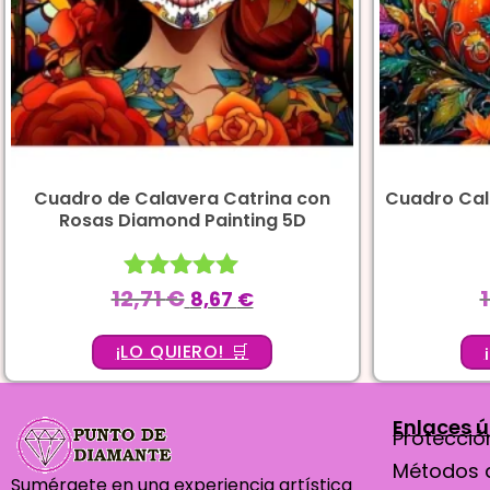
Cuadro de Calavera Catrina con
Cuadro Cal
Rosas Diamond Painting 5D
12,71
€
Valorado
8,67
€
con
5.00
¡LO QUIERO! 🛒
de 5
Enlaces ú
Protección
Métodos 
Sumérgete en una experiencia artística