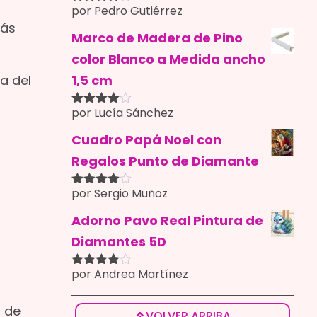
por Pedro Gutiérrez
Valorado
con
4
de
más
5
Marco de Madera de Pino
color Blanco a Medida ancho
1,5 cm
a del
por Lucía Sánchez
Valorado
con
4
de
5
Cuadro Papá Noel con
Regalos Punto de Diamante
por Sergio Muñoz
Valorado
con
4
de
5
Adorno Pavo Real Pintura de
Diamantes 5D
por Andrea Martínez
Valorado
con
4
de
5
n de
VOLVER ARRIBA