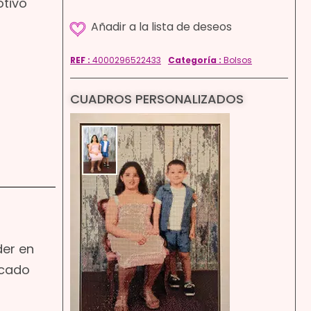
otivo
REF :
4000296522433
Categoría :
Bolsos
CUADROS PERSONALIZADOS
der en
icado