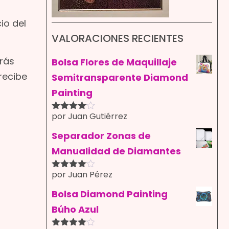
io del
VALORACIONES RECIENTES
rás
Bolsa Flores de Maquillaje
recibe
Semitransparente Diamond
Painting
por Juan Gutiérrez
Valorado
con
4
de
5
Separador Zonas de
Manualidad de Diamantes
por Juan Pérez
Valorado
con
4
de
5
Bolsa Diamond Painting
Búho Azul