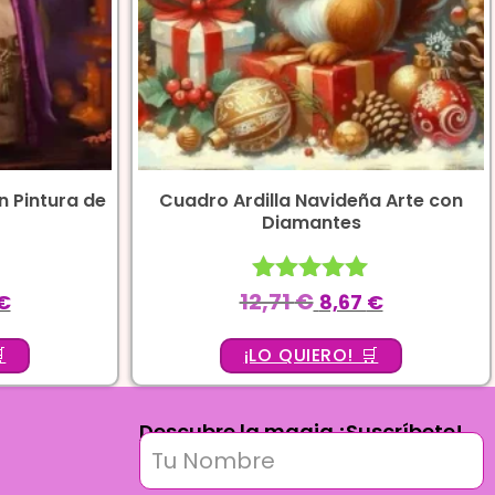
 Pintura de
Cuadro Ardilla Navideña Arte con
Diamantes
12,71
€
Valorado
€
8,67
€
con
5.00

¡LO QUIERO! 🛒
de 5
Descubre la magia ¡Suscríbete!