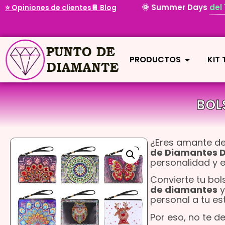
🌞 Summer Days
del
⭐ Opiniones de clientes
📔 Blog
PRODUCTOS
KIT
BOL
¿Eres amante de
de Diamantes D
personalidad y es
Convierte tu bo
de diamantes
y
personal a tu est
Por eso, no te d