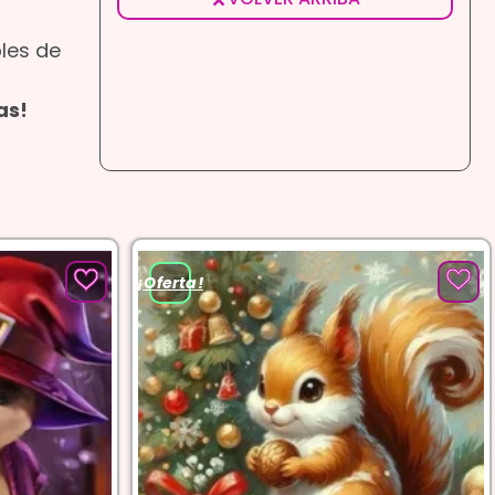
bles de
as!
¡Oferta!