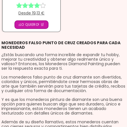
Desde
19,13
€
Valorado
con
¡LO QUIERO! 🛒
4.00
de 5
MONEDEROS FALSO PUNTO DE CRUZ CREADOS PARA CADA
NECESIDAD
¿Estás buscando una forma increíble de expandir tu hobby,
mejorar tu creatividad y obtener algo realmente único y
valioso? Entonces, los Monederos Diamond Painting pueden
ser la respuesta exacta para ti.
Los monederos falso punto de cruz diamante son divertidos,
coloridos y únicos, permitiéndote crear hermosas obras de
arte que también servirán para tus tarjetas de crédito, recibos
y cualquier otra forma de documentación.
Y es que los monederos pintura de diamante son una buena
opción para quienes buscan algo que sea duradero, único e
impresionante, estos monederos tienen un acabado
texturizado con detalles únicos de diamantes.
Además de su diseño llamativo, estos monederos cuentan
con cierres seguros y compartimentos bien distribuidos,