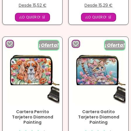
Desde
15,52
€
Desde
15,29
€
Valorado
Valorado
con
con
¡LO QUIERO! 🛒
4.00
¡LO QUIERO! 🛒
4.00
de 5
de 5
¡Oferta!
¡Oferta!
Cartera Perrito
Cartera Gatito
Tarjetero Diamond
Tarjetero Diamond
Painting
Painting