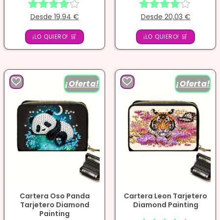
Desde
19,94
€
Desde
20,03
€
Valorado
Valorado
con
con
¡LO QUIERO! 🛒
4.00
¡LO QUIERO! 🛒
4.00
de 5
de 5
¡Oferta!
¡Oferta!
Cartera Oso Panda
Cartera Leon Tarjetero
Tarjetero Diamond
Diamond Painting
Painting