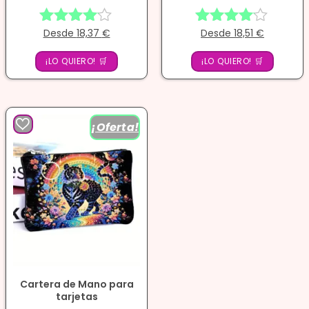
Desde
18,37
€
Desde
18,51
€
Valorado
Valorado
con
con
¡LO QUIERO! 🛒
4.00
¡LO QUIERO! 🛒
4.00
de 5
de 5
¡Oferta!
Cartera de Mano para
tarjetas