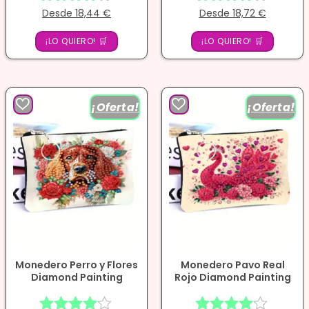
Desde
18,44
€
Desde
18,72
€
Valorado
Valorado
con
con
¡LO QUIERO! 🛒
4.00
¡LO QUIERO! 🛒
4.00
de 5
de 5
¡Oferta!
¡Oferta!
Monedero Perro y Flores
Monedero Pavo Real
Diamond Painting
Rojo Diamond Painting