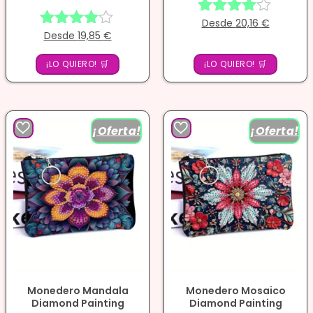
Desde
20,16
€
Valorado
Desde
19,85
€
Valorado
con
con
4.00
¡LO QUIERO! 🛒
4.00
¡LO QUIERO! 🛒
de 5
de 5
¡Oferta!
¡Oferta!
Monedero Mandala
Monedero Mosaico
Diamond Painting
Diamond Painting