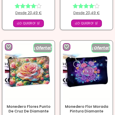
Desde
20,49
€
Desde
20,49
€
Valorado
Valorado
con
con
¡LO QUIERO! 🛒
4.00
¡LO QUIERO! 🛒
4.00
de 5
de 5
¡Oferta!
¡Oferta!
Monedero Flores Punto
Monedero Flor Morada
De Cruz De Diamante
Pintura Diamante