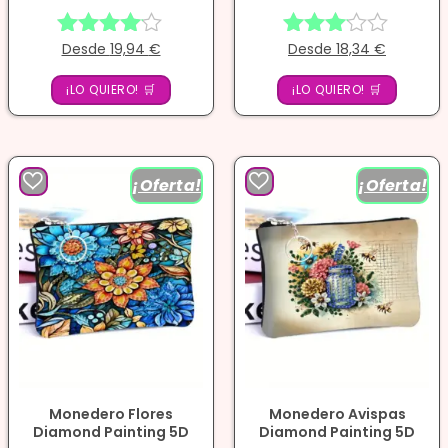
Desde
19,94
€
Desde
18,34
€
Valorado
Valorado
con
con
¡LO QUIERO! 🛒
4.00
¡LO QUIERO! 🛒
3.00
de 5
de 5
¡Oferta!
¡Oferta!
Monedero Flores
Monedero Avispas
Diamond Painting 5D
Diamond Painting 5D