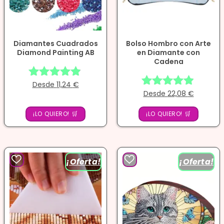
Diamantes Cuadrados
Bolso Hombro con Arte
Diamond Painting AB
en Diamante con
Cadena
Desde
11,24
€
Valorado
Desde
22,08
€
Valorado
con
con
4.75
¡LO QUIERO! 🛒
¡LO QUIERO! 🛒
4.75
de 5
de 5
¡Oferta!
¡Oferta!