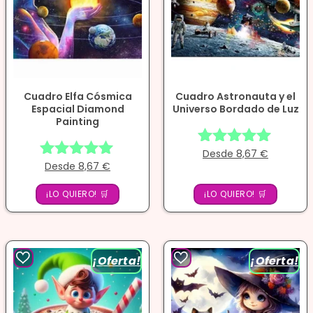
Cuadro Elfa Cósmica
Cuadro Astronauta y el
Espacial Diamond
Universo Bordado de Luz
Painting
Desde
8,67
€
Valorado
Desde
8,67
€
Valorado
con
con
4.95
¡LO QUIERO! 🛒
¡LO QUIERO! 🛒
4.97
de 5
de 5
¡Oferta!
¡Oferta!