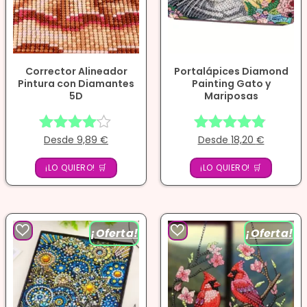
Corrector Alineador
Portalápices Diamond
Pintura con Diamantes
Painting Gato y
5D
Mariposas
Desde
9,89
€
Desde
18,20
€
Valorado
Valorado
con
con
¡LO QUIERO! 🛒
4.00
¡LO QUIERO! 🛒
4.71
de 5
de 5
¡Oferta!
¡Oferta!