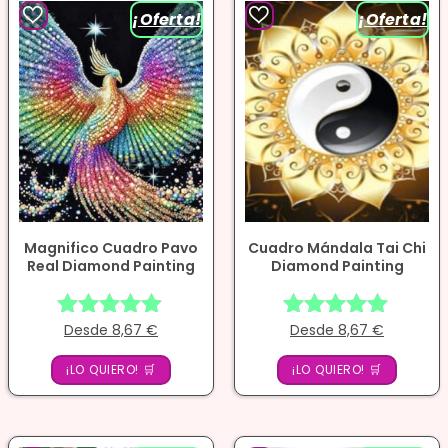
¡Oferta!
¡Oferta!
Magnifico Cuadro Pavo
Cuadro Mándala Tai Chi
Real Diamond Painting
Diamond Painting
Desde
8,67
€
Desde
8,67
€
Valorado
Valorado
con
con
¡LO QUIERO! 🛒
¡LO QUIERO! 🛒
4.75
4.86
de 5
de 5