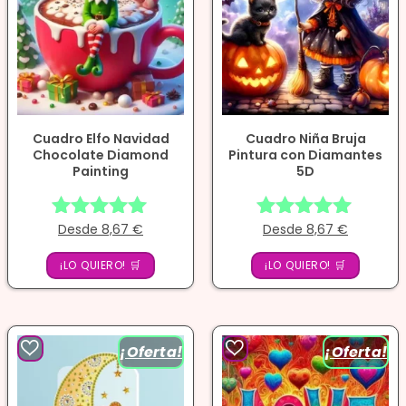
Cuadro Elfo Navidad
Cuadro Niña Bruja
Chocolate Diamond
Pintura con Diamantes
Painting
5D
Desde
8,67
€
Desde
8,67
€
Valorado
Valorado
con
con
¡LO QUIERO! 🛒
¡LO QUIERO! 🛒
4.89
5.00
de 5
de 5
¡Oferta!
¡Oferta!