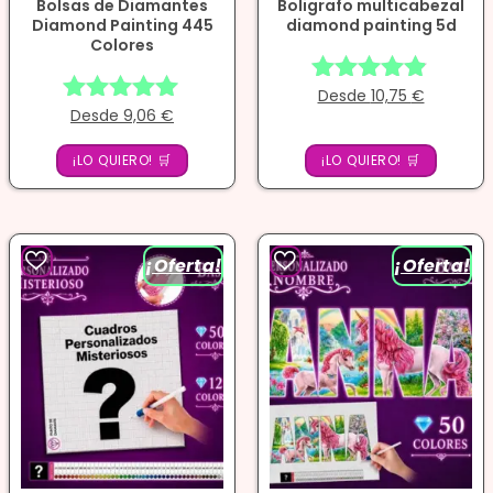
Bolsas de Diamantes
Boligrafo multicabezal
Diamond Painting 445
diamond painting 5d
Colores
Desde
10,75
€
Valorado
Desde
9,06
€
Valorado
con
con
4.78
¡LO QUIERO! 🛒
4.86
¡LO QUIERO! 🛒
de 5
de 5
¡Oferta!
¡Oferta!