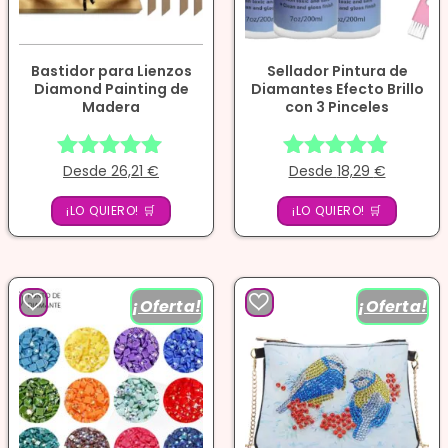
Bastidor para Lienzos
Sellador Pintura de
Diamond Painting de
Diamantes Efecto Brillo
Madera
con 3 Pinceles
Desde
26,21
€
Desde
18,29
€
Valorado
Valorado
con
con
¡LO QUIERO! 🛒
¡LO QUIERO! 🛒
4.86
4.75
de 5
de 5
¡Oferta!
¡Oferta!