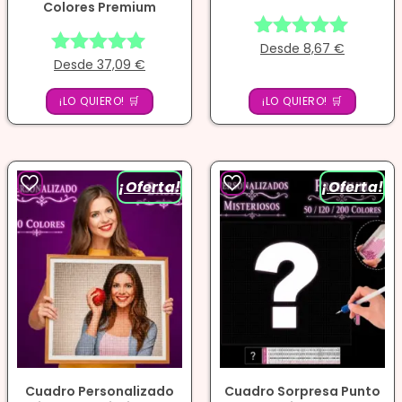
Colores Premium
Desde
8,67
€
Valorado
Desde
37,09
€
Valorado
con
con
4.86
¡LO QUIERO! 🛒
4.97
¡LO QUIERO! 🛒
de 5
de 5
¡Oferta!
¡Oferta!
Cuadro Personalizado
Cuadro Sorpresa Punto