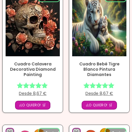
Cuadro Calavera
Cuadro Bebé Tigre
Decorativa Diamond
Blanco Pintura
Painting
Diamantes
Desde
8,67
€
Desde
8,67
€
Valorado
Valorado
con
con
¡LO QUIERO! 🛒
¡LO QUIERO! 🛒
4.75
4.86
de 5
de 5