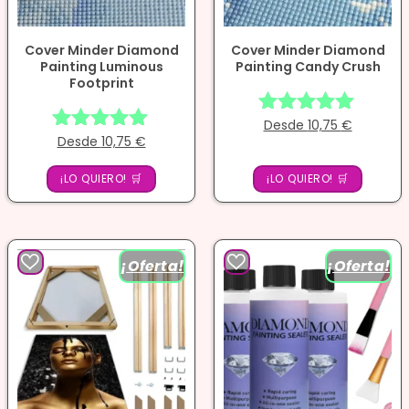
Cover Minder Diamond
Cover Minder Diamond
Painting ​Luminous
Painting​ Candy Crush
Footprint
Desde
10,75
€
Valorado
Desde
10,75
€
Valorado
con
con
4.86
¡LO QUIERO! 🛒
4.86
¡LO QUIERO! 🛒
de 5
de 5
¡Oferta!
¡Oferta!