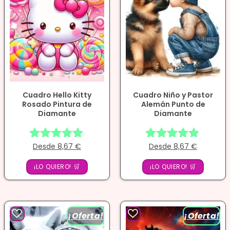
Cuadro Hello Kitty
Cuadro Niño y Pastor
Rosado Pintura de
Alemán Punto de
Diamante
Diamante
Desde
8,67
€
Desde
8,67
€
Valorado
Valorado
con
con
¡LO QUIERO! 🛒
¡LO QUIERO! 🛒
4.86
4.71
de 5
de 5
¡Oferta!
¡Oferta!