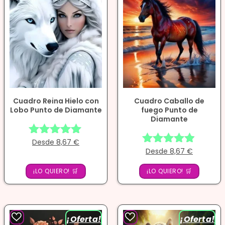
Cuadro Reina Hielo con
Cuadro Caballo de
Lobo Punto de Diamante
fuego Punto de
Diamante
Desde
8,67
€
Valorado
Desde
8,67
€
Valorado
con
con
4.86
¡LO QUIERO! 🛒
¡LO QUIERO! 🛒
4.75
de 5
de 5
¡Oferta!
¡Oferta!