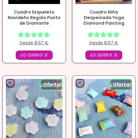
Cuadro Esqueleto
Cuadro Niña
Navideño Regalo Punto
Despeinada Yoga
de Diamante
Diamond Painting
Desde
8,67
€
Desde
8,67
€
Valorado
Valorado
con
con
¡LO QUIERO! 🛒
¡LO QUIERO! 🛒
4.94
5.00
de 5
de 5
¡Oferta!
¡Oferta!