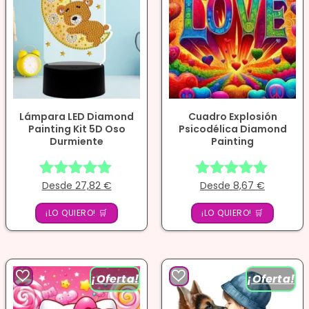
Lámpara LED Diamond
Cuadro Explosión
Painting Kit 5D Oso
Psicodélica Diamond
Durmiente
Painting
Desde
27,82
€
Desde
8,67
€
Valorado
Valorado
con
con
¡LO QUIERO! 🛒
¡LO QUIERO! 🛒
4.93
4.86
de 5
de 5
¡Oferta!
¡Oferta!