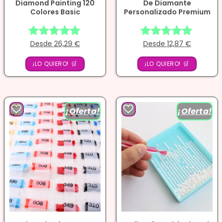
Diamond Painting 120
De Diamante
Colores Basic
Personalizado Premium
Desde
26,29
€
Desde
12,87
€
Valorado
Valorado
con
con
¡LO QUIERO! 🛒
4.86
¡LO QUIERO! 🛒
4.86
de 5
de 5
¡Oferta!
¡Oferta!