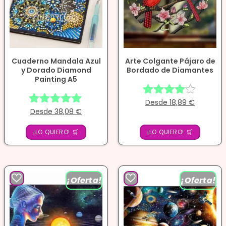
Cuaderno Mandala Azul
Arte Colgante Pájaro de
y Dorado Diamond
Bordado de Diamantes
Painting A5
Desde
18,89
€
Valorado
Desde
38,08
€
Valorado
con
con
4.00
¡LO QUIERO! 🛒
4.88
¡LO QUIERO! 🛒
de 5
de 5
¡Oferta!
¡Oferta!