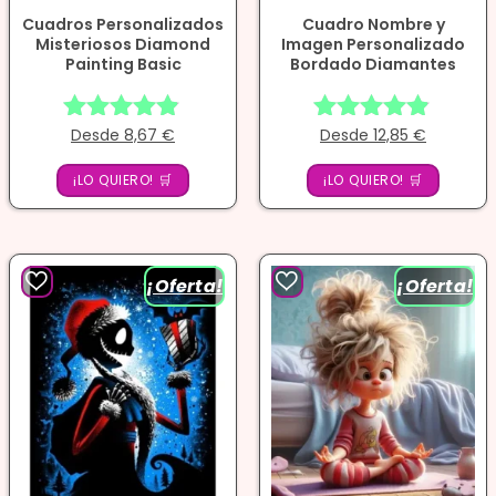
Cuadros Personalizados
Cuadro Nombre y
Misteriosos Diamond
Imagen Personalizado
Painting Basic
Bordado Diamantes
Desde
8,67
€
Desde
12,85
€
Valorado
Valorado
con
con
¡LO QUIERO! 🛒
4.75
¡LO QUIERO! 🛒
4.75
de 5
de 5
¡Oferta!
¡Oferta!