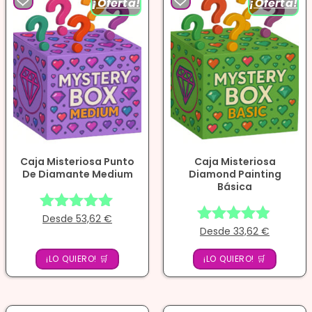
¡Oferta!
¡Oferta!
Caja Misteriosa Punto
Caja Misteriosa
De Diamante Medium
Diamond Painting
Básica
Desde
53,62
€
Valorado
Desde
33,62
€
Valorado
con
con
4.86
¡LO QUIERO! 🛒
¡LO QUIERO! 🛒
4.75
de 5
de 5