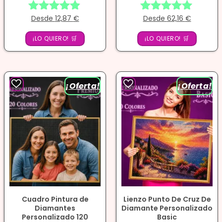
Desde
12,87
€
Desde
62,16
€
Valorado
Valorado
con
con
¡LO QUIERO! 🛒
4.78
¡LO QUIERO! 🛒
4.86
de 5
de 5
¡Oferta!
¡Oferta!
Cuadro Pintura de
Lienzo Punto De Cruz De
Diamantes
Diamante Personalizado
Personalizado 120
Basic