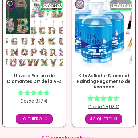
¡Oferta!
¡Oferta!
Llavero Pintura de
Kits Sellador Diamond
Diamantes DIY de la A-Z
Painting Pegamento de
Acabado
Desde
8,17
€
Valorado
Desde
25,02
€
Valorado
con
con
4.83
¡LO QUIERO! 🛒
¡LO QUIERO! 🛒
4.56
de 5
de 5
⏳ Cargando productos...