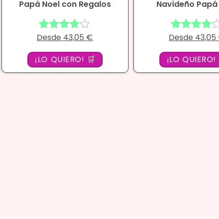
Papá Noel con Regalos
Navideño Papá
Desde
43,05
€
Desde
43,05
Valorado
Valorado
con
con
4.00
4.00
¡LO QUIERO! 🛒
¡LO QUIERO! 
de 5
de 5