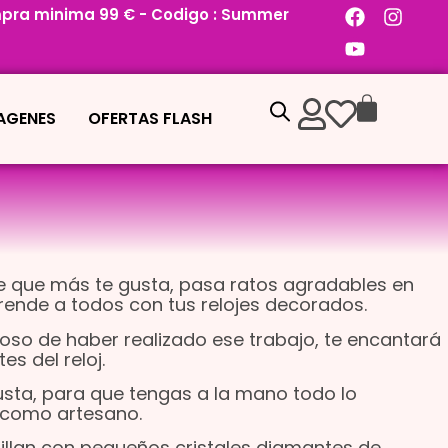
pra minima 99 € - Codigo : Summer
MAGENES
OFERTAS FLASH
te que más te gusta, pasa ratos agradables en
prende a todos con tus relojes decorados.
loso de haber realizado ese trabajo, te encantará
s del reloj.
gusta, para que tengas a la mano todo lo
s como artesano.
rillan con pequeños cristales diamantes de