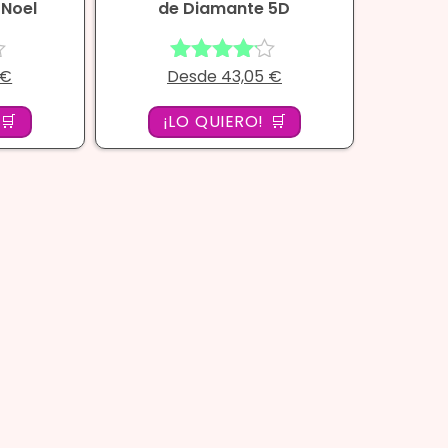
 Noel
de Diamante 5D
€
Desde
43,05
€
Valorado
con
4.00
🛒
¡LO QUIERO! 🛒
de 5