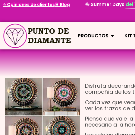
🌞 Summer Days
del
⭐ Opiniones de clientes
📔 Blog
PRODUCTOS
KIT
Disfruta decorand
compañía de los tu
Cada vez que veas 
ver los trazos de 
Piensa que vale la
necesario a la ho
Los relojes diamon