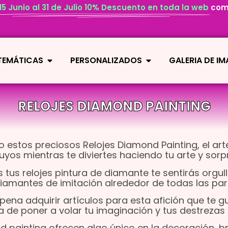
 15 Junio al 31 de Julio 10% Descuento en toda la web
com
 TEMÁTICAS
PERSONALIZADOS
GALERIA DE I
RELOJES DIAMOND PAINTING
o estos preciosos Relojes Diamond Painting, el ar
yos mientras te diviertes haciendo tu arte y sor
tus relojes pintura de diamante te sentirás orgul
diamantes de imitación alrededor de todas las parte
 pena adquirir artículos para esta afición que te 
ra de poner a volar tu imaginación y tus destreza
d painting ofrecen algo único en la decoración, b