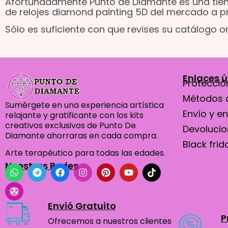
Afortunadamente Punto de Diamante es una tienda
de relojes diamond painting 5D del mercado a p
Sólo es suficiente con que revises su catálogo o
Enlaces ú
Protección
Métodos 
Sumérgete en una experiencia artística
Envío y e
relajante y gratificante con los kits
creativos exclusivos de Punto De
Devoluci
Diamante ahorraras en cada compra.
Black frid
Arte terapéutico para todas las edades.
Nuestras Redes
Envió Gratuito
P
Ofrecemos a nuestros clientes