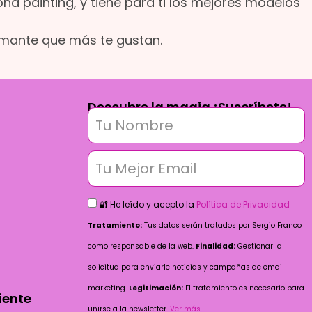
d painting, y tiene para ti los mejores modelos
iamante que más te gustan.
Descubre la magia ¡Suscríbete!
🔐 He leído y acepto la
Política de Privacidad
Tratamiento:
Tus datos serán tratados por Sergio Franco
como responsable de la web.
Finalidad:
Gestionar la
solicitud para enviarle noticias y campañas de email
marketing.
Legitimación:
El tratamiento es necesario para
iente
unirse a la newsletter.
Ver más