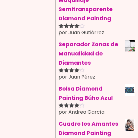
Semitransparente
Diamond Painting
por Juan Gutiérrez
Valorado
con
4
de
5
Separador Zonas de
Manualidad de
Diamantes
por Juan Pérez
Valorado
con
4
de
5
Bolsa Diamond
Painting Búho Azul
por Andrea García
Valorado
con
4
de
5
Cuadro los Amantes
Diamond Painting