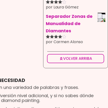
por Laura Gómez
Valorado
con
4
de
5
Separador Zonas de
Manualidad de
Diamantes
por Carmen Alonso
Valorado
con
4
de
5
VOLVER ARRIBA
NECESIDAD
n una variedad de palabras y frases.
versión nivel adicional, y si no sabes dónde
e diamond painting.