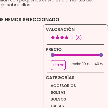
ja sobre ellos.
QUE HEMOS SELECCIONADO.
VALORACIÓN
(3)
Valorado
con
4
de
PRECIO
5
Precio:
30 €
—
40 €
Filtrar
CATEGORÍAS
ACCESORIOS
BOLSAS
BOLSOS
CAJAS