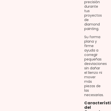
precisión
durante
tus
proyectos
de
diamond
painting.
Su forma
plana y
firme
ayuda a
corregir
pequeñas
desviaciones
sin dañar
el lienzo ni
mover
más
piezas de
las
necesarias.
Característ
del