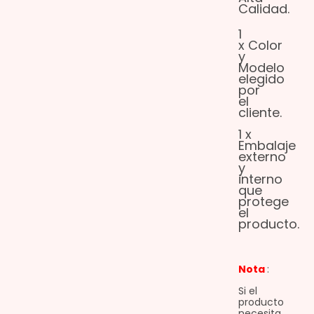
Calidad.
1
x Color
y
Modelo
elegido
por
el
cliente.
1 x
Embalaje
externo
y
interno
que
protege
el
producto.
Nota
:
Si el
producto
necesita