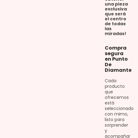
una pieza
exclusiva
que será
el centro
de todas
las
miradas!
Compra
segura
en Punto
De
Diamante
Cada
producto
que
ofrecemos
está
seleccionado
con mimo,
listo para
sorprender
y
acompañar