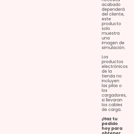
acabado
dependerá
del cliente,
este
producto
solo
muestra
una
imagen de
simulación.
Los
productos
electrónicos
de la
tienda no
incluyen
las pilas o
los
cargadores,
si llevaran
los cables
de carga.
¡Haz tu
pedido
hoy para
obtener