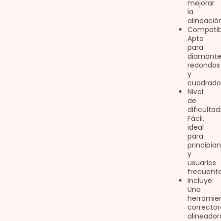
mejorar
la
alineación
Compatibi
Apto
para
diamante
redondos
y
cuadrado
Nivel
de
dificultad
Fácil,
ideal
para
principia
y
usuarios
frecuente
Incluye:
Una
herramie
corrector
alineador