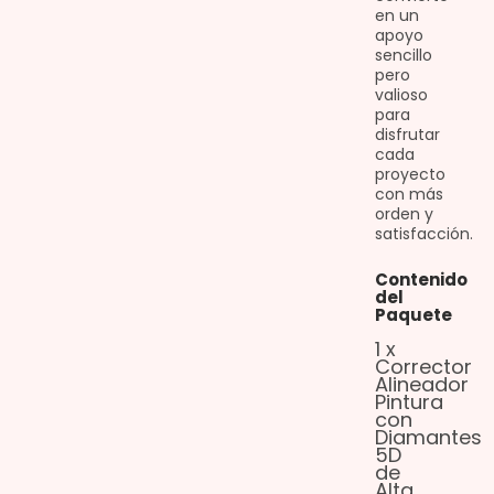
en un
apoyo
sencillo
pero
valioso
para
disfrutar
cada
proyecto
con más
orden y
satisfacción.
Contenido
del
Paquete
1 x
Corrector
Alineador
Pintura
con
Diamantes
5D
de
Alta