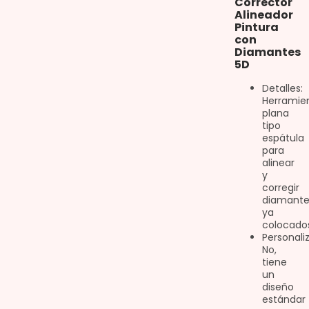
Corrector
Alineador
Pintura
con
Diamantes
5D
Detalles:
Herramie
plana
tipo
espátula
para
alinear
y
corregir
diamante
ya
colocado
Personali
No,
tiene
un
diseño
estándar