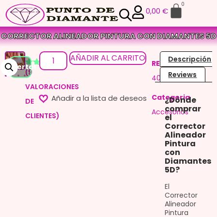
0
0,00
€
CORRECTOR ALINEADOR PINTURA CON DIAMANTES 5D
AÑADIR AL CARRITO
Descripción
REF
¡Oferta!
(
9
Valorado
8
Reviews
4000083815533
con
4.00
VALORACIONES
de 5 en
base a
Categoria
¿Dónde
DE
valoraciones
comprar
de
Accesorios
CLIENTES)
clientes
el
Corrector
Alineador
Pintura
con
Diamantes
5D?
El
Corrector
Alineador
Pintura