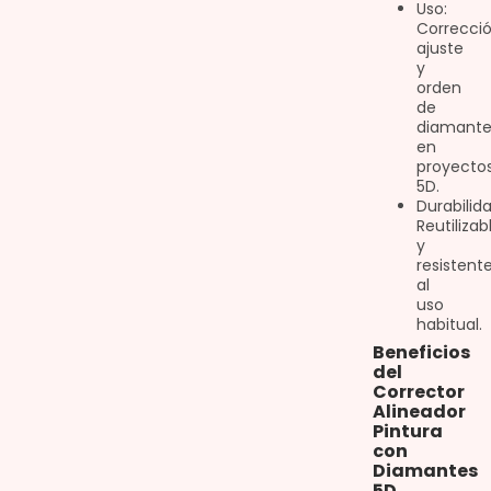
Uso:
Correcció
ajuste
y
orden
de
diamante
en
proyecto
5D.
Durabilida
Reutilizab
y
resistent
al
uso
habitual.
Beneficios
del
Corrector
Alineador
Pintura
con
Diamantes
5D