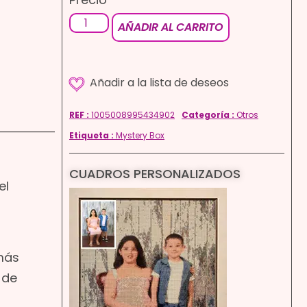
AÑADIR AL CARRITO
REF :
1005008995434902
Categoría :
Otros
Etiqueta :
Mystery Box
CUADROS PERSONALIZADOS
el
más
 de