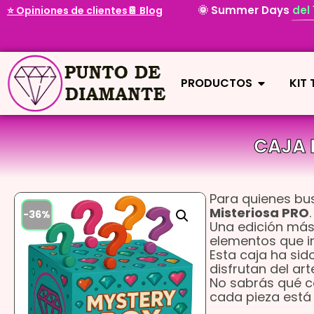
🌞 Summer Days
del
⭐ Opiniones de clientes
📔 Blog
PRODUCTOS
KIT
CAJA 
Para quienes bus
Misteriosa PRO
.
-36%
Una edición más 
elementos que in
Esta caja ha si
disfrutan del art
No sabrás qué c
cada pieza está