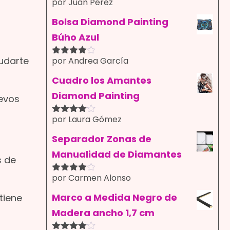
por Juan Pérez
Valorado
con
4
de
5
Bolsa Diamond Painting
Búho Azul
yudarte
por Andrea García
Valorado
con
4
de
5
Cuadro los Amantes
Diamond Painting
uevos
por Laura Gómez
Valorado
con
4
de
5
Separador Zonas de
Manualidad de Diamantes
s de
por Carmen Alonso
Valorado
con
4
de
5
Marco a Medida Negro de
tiene
Madera ancho 1,7 cm