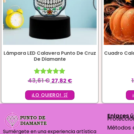
Lámpara LED Calavera Punto De Cruz
Cuadro Cal
De Diamante
43,61
€
Valorado
27,82
€
con
5.00
¡LO QUIERO! 🛒
de 5
Enlaces ú
Protección
Métodos 
Sumérgete en una experiencia artística