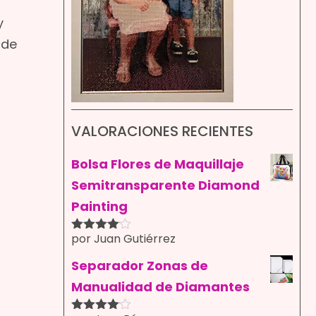
y
 de
VALORACIONES RECIENTES
Bolsa Flores de Maquillaje
Semitransparente Diamond
Painting
por Juan Gutiérrez
Valorado
con
4
de
5
Separador Zonas de
Manualidad de Diamantes