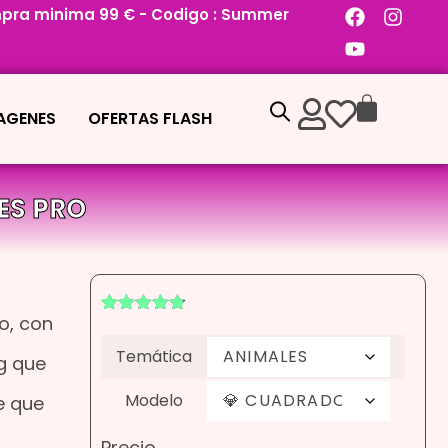
pra minima 99 € - Codigo : Summer
MAGENES
OFERTAS FLASH
ES PRO
o, con
Valorado
8
con
4.75
de
Temática
5 en base
g que
a
valoraciones
Modelo
e que
de clientes
Precio