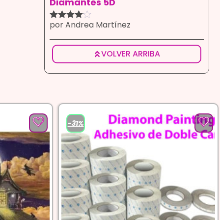
Diamantes 5D
por Andrea Martínez
Valorado
con
4
de
5
VOLVER ARRIBA
-31%