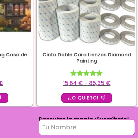
ng Casa de
Cinta Doble Cara Lienzos Diamond
Painting
Valorado
€
15,64
€
-
85,35
€
con
5.00

¡LO QUIERO! 🛒
de 5
Descubre la magia ¡Suscríbete!