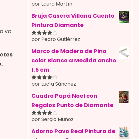
por Laura Martín
Valorado
con
4
de
5
Bruja Casera Villana Cuento
Pintura Diamante
salvo
por Pedro Gutiérrez
Valorado
con
4
de
5
Marco de Madera de Pino
uetes
color Blanco a Medida ancho
.
1,5 cm
por Lucía Sánchez
Valorado
con
4
de
5
Cuadro Papá Noel con
Regalos Punto de Diamante
por Sergio Muñoz
Valorado
con
4
de
5
Adorno Pavo Real Pintura de