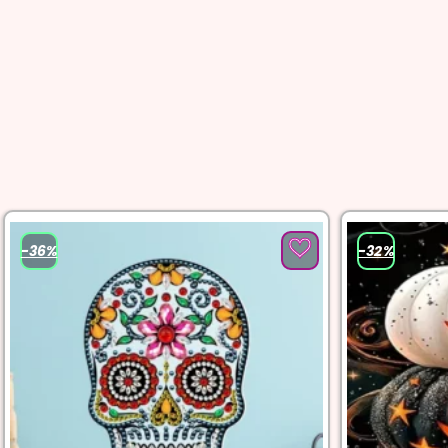
-36%
-32%