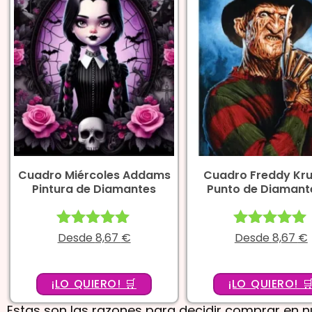
Cuadro Miércoles Addams
Cuadro Freddy Kr
Pintura de Diamantes
Punto de Diamant
Desde
Valorado
8,67
€
Desde
Valorado
8,67
€
con
con
5.00
5.00
de 5
de 5
¡LO QUIERO! 🛒
¡LO QUIERO! 
Estas son las razones para decidir comprar en nu