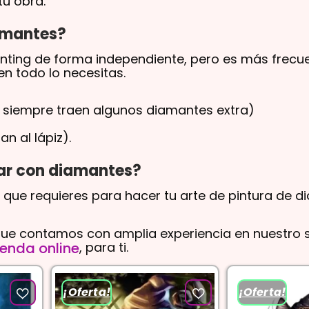
tu obra.
iamantes?
nting de forma independiente, pero es más frecu
en todo lo necesitas.
si siempre traen algunos diamantes extra)
n al lápiz).
ar con diamantes?
 que requieres para hacer tu arte de pintura de d
que contamos con amplia experiencia en nuestro 
, para ti.
ienda online
¡Oferta!
¡Oferta!