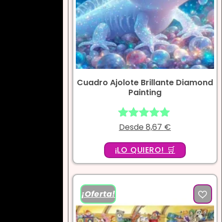
Cuadro Ajolote Brillante Diamond
Painting
Desde
Valorado
8,67
€
con
4.86
¡LO QUIERO! 🛒
de 5
¡Oferta!