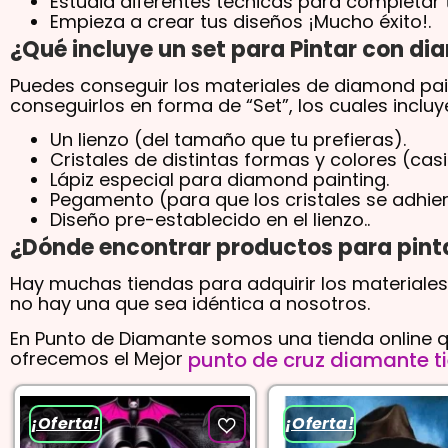
Estudia diferentes técnicas para completar 
Empieza a crear tus diseños ¡Mucho éxito!.
¿Qué incluye un set para Pintar con d
Puedes conseguir los materiales de diamond pai
conseguirlos en forma de “Set”, los cuales incluy
Un lienzo (del tamaño que tu prefieras).
Cristales de distintas formas y colores (ca
Lápiz especial para diamond painting.
Pegamento (para que los cristales se adhiera
Diseño pre-establecido en el lienzo..
¿Dónde encontrar productos para pint
Hay muchas tiendas para adquirir los materiales
no hay una que sea idéntica a nosotros.
En Punto de Diamante somos una tienda online 
ofrecemos el Mejor
punto de cruz diamante t
¡Oferta!
¡Oferta!