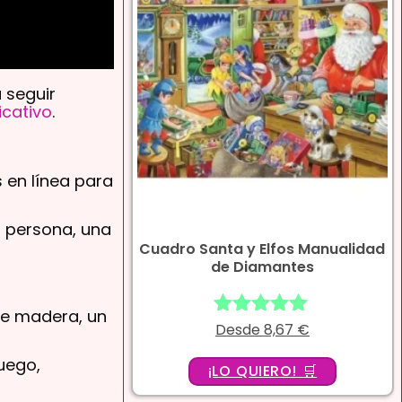
 seguir
icativo
.
s en línea para
a persona, una
Cuadro Santa y Elfos Manualidad
de Diamantes
de madera, un
Desde
Valorado
8,67
€
con
uego,
4.86
¡LO QUIERO! 🛒
de 5