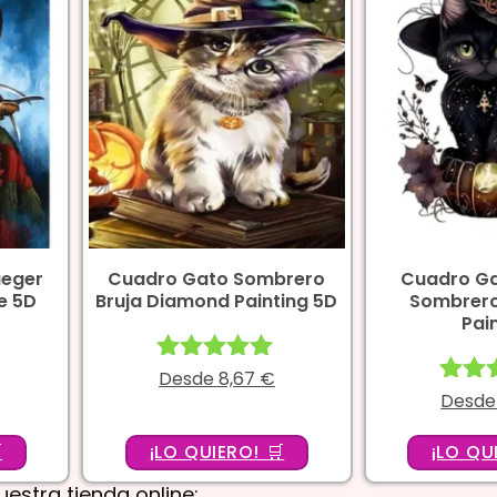
ueger
Cuadro Gato Sombrero
Cuadro Ga
e 5D
Bruja Diamond Painting 5D
Sombrer
Pai
Desde
Valorado
8,67
€
con
Desd
Val
5.00
c
de 5
5

¡LO QUIERO! 🛒
¡LO QU
d
estra tienda online: