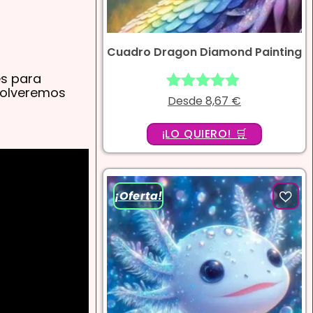
Cuadro Dragon Diamond Painting
es para
solveremos
Desde
Valorado
8,67
€
con
4.75
¡LO QUIERO! 🛒
de 5
¡Oferta!