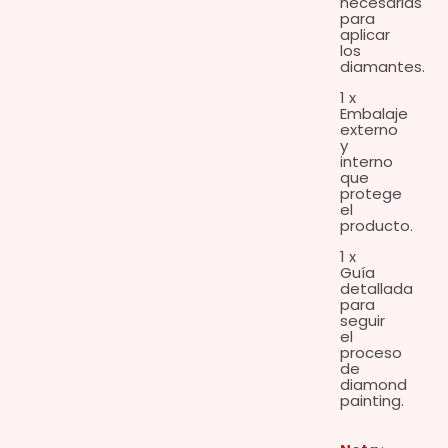
necesarias
para
aplicar
los
diamantes.
1 x
Embalaje
externo
y
interno
que
protege
el
producto.
1 x
Guía
detallada
para
seguir
el
proceso
de
diamond
painting.