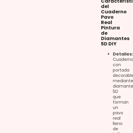
Característ
del
Cuaderno
Pavo
Real
Pintura
de
Diamantes
5D DIY
Detalles:
Cuadern
con
portada
decorabl
mediant
diamante
5D
que
forman
un
pavo
real
lleno
de