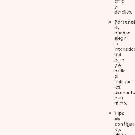
brillo
y
detalles.
Personal
Sí,
puedes
elegir
la
intensida
del
brillo
y el
estilo
al
colocar
los
diamante
a tu
ritmo.
Tipo
de
configur
No,