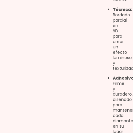
Técnica:
Bordado
parcial
en
5D
para
crear
un
efecto
luminoso
y
texturizad
Adhesivo
Firme
y
duradero,
diseñado
para
mantene
cada
diamant
en su
lugar