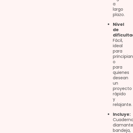
a
largo
plazo.
Nivel
de
dificulta
Fácil,
ideal
para
principia
o
para
quienes
desean
un
proyecto
rápido
y
relajante.
Incluye:
Cuaderno
diamante
bandeja,