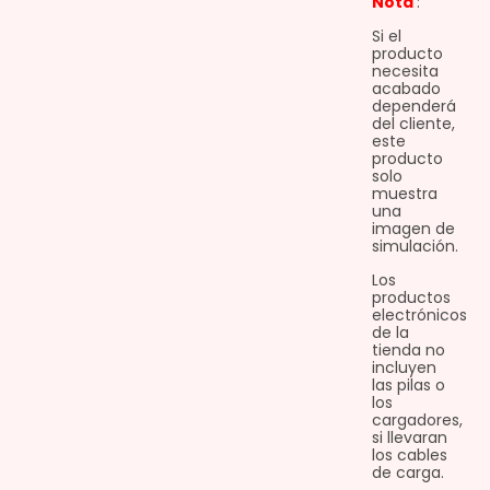
Nota
:
Si el
producto
necesita
acabado
dependerá
del cliente,
este
producto
solo
muestra
una
imagen de
simulación.
Los
productos
electrónicos
de la
tienda no
incluyen
las pilas o
los
cargadores,
si llevaran
los cables
de carga.