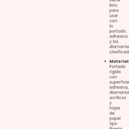
viene
listo
para
usar
con
la
portada
adhesiva
y los
diamante
clasificad
Material
Portada
rígida
con
superfici
adhesiva,
diamante
acrílicos
y
hojas
de
papel
tipo
libreta.