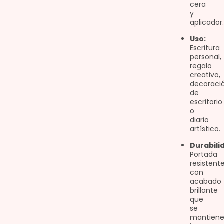
cera
y
aplicador.
Uso:
Escritura
personal,
regalo
creativo,
decoraci
de
escritorio
o
diario
artístico.
Durabili
Portada
resistent
con
acabado
brillante
que
se
mantien