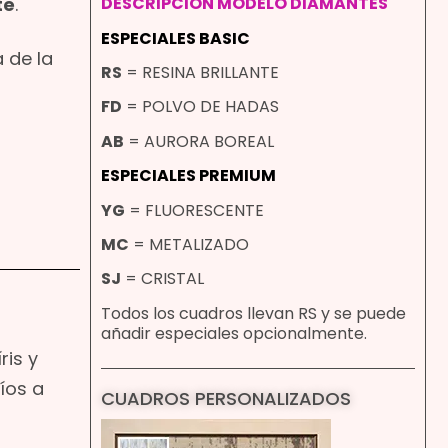
te
.
DESCRIPCION MODELO DIAMANTES
ESPECIALES BASIC
 de la
RS
= RESINA BRILLANTE
FD
= POLVO DE HADAS
AB
= AURORA BOREAL
ESPECIALES PREMIUM
YG
= FLUORESCENTE
MC
= METALIZADO
SJ
= CRISTAL
Todos los cuadros llevan RS y se puede
añadir especiales opcionalmente.
ris y
íos a
CUADROS PERSONALIZADOS