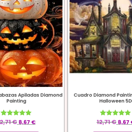
abazas Apiladas Diamond
Cuadro Diamond Painti
Painting
Halloween 5D
12,71
€
12,71
€
Valorado
Valorado
8,67
€
8,67
con
con