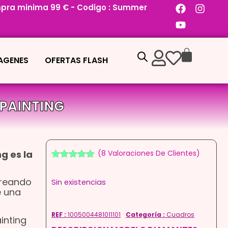
pra minima 99 € - Codigo : Summer
MAGENES
OFERTAS FLASH
PAINTING
g es la
(
8
Valoraciones De Clientes)
Valorado
7
con
4.86
de
creando
Sin existencias
5 en base
a
e una
valoraciones
de clientes
REF :
1005004481011101
Categoría :
Cuadros
inting