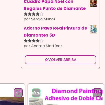
5
Cuadro Papá Noel con
Regalos Punto de Diamante
por Sergio Muñoz
Valorado
con
4
de
5
Adorno Pavo Real Pintura de
Diamantes 5D
por Andrea Martínez
Valorado
con
4
de
5
VOLVER ARRIBA
¡Oferta!