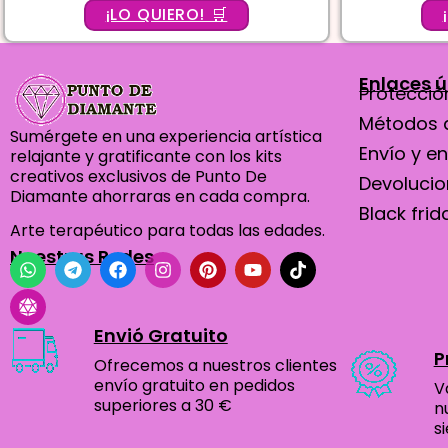
5.00
¡LO QUIERO! 🛒
de 5
Enlaces ú
Protección
Métodos 
Sumérgete en una experiencia artística
Envío y e
relajante y gratificante con los kits
creativos exclusivos de Punto De
Devoluci
Diamante ahorraras en cada compra.
Black frid
Arte terapéutico para todas las edades.
Nuestras Redes
Envió Gratuito
P
Ofrecemos a nuestros clientes
envío gratuito en pedidos
V
superiores a 30 €
n
s