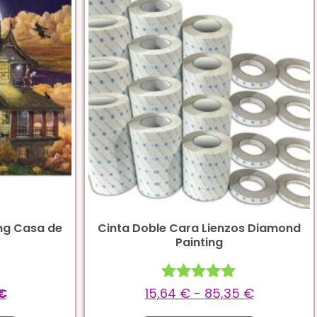
ng Casa de
Cinta Doble Cara Lienzos Diamond
Painting
Valorado
€
15,64
€
-
85,35
€
con