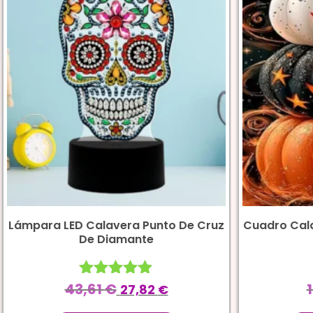
Lámpara LED Calavera Punto De Cruz
Cuadro Cal
De Diamante
43,61
€
Valorado
27,82
€
con