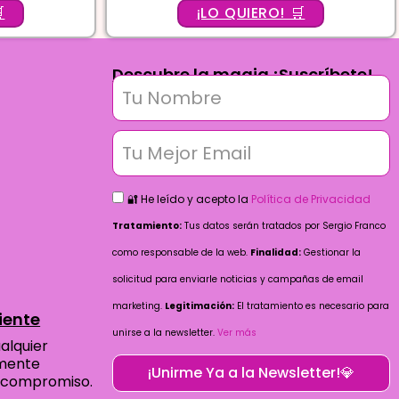
5.00

¡LO QUIERO! 🛒
de 5
Descubre la magia ¡Suscríbete!
🔐 He leído y acepto la
Política de Privacidad
Tratamiento:
Tus datos serán tratados por Sergio Franco
como responsable de la web.
Finalidad:
Gestionar la
solicitud para enviarle noticias y campañas de email
marketing.
Legitimación:
El tratamiento es necesario para
iente
unirse a la newsletter.
Ver más
alquier
amente
¡Unirme Ya a la Newsletter!💎
 compromiso.