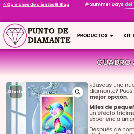
🌞 Summer Days
del
⭐ Opiniones de clientes
📔 Blog
PRODUCTOS
KIT
CUADRO 
¿Buscas una nue
diamante? Pues
¡Oferta!
mejor opción
.
Miles de peque
un efecto tridi
experiencia únic
Después de comp