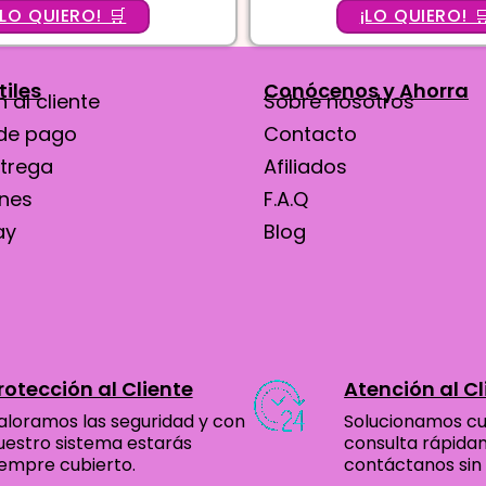
5.00
5.00
¡LO QUIERO! 🛒
¡LO QUIERO! 
de 5
de 5
tiles
Conócenos y Ahorra
 al cliente
Sobre nosotros
de pago
Contacto
ntrega
Afiliados
ones
F.A.Q
ay
Blog
rotección al Cliente
Atención al Cl
aloramos las seguridad y con
Solucionamos cu
uestro sistema estarás
consulta rápid
iempre cubierto.
contáctanos sin