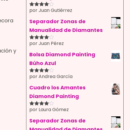
por Juan Gutiérrez
Valorado
con
4
de
Decora
5
Separador Zonas de
Manualidad de Diamantes
por Juan Pérez
Valorado
con
4
de
ación y
5
Bolsa Diamond Painting
Búho Azul
por Andrea García
Valorado
con
4
de
5
Cuadro los Amantes
Diamond Painting
por Laura Gómez
Valorado
con
4
de
5
Separador Zonas de
Manualidad de Diamantes