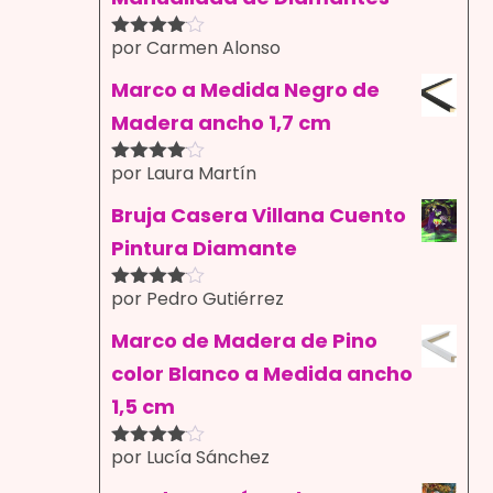
por Carmen Alonso
Valorado
con
4
de
5
Marco a Medida Negro de
Madera ancho 1,7 cm
por Laura Martín
Valorado
con
4
de
5
Bruja Casera Villana Cuento
Pintura Diamante
por Pedro Gutiérrez
Valorado
con
4
de
5
Marco de Madera de Pino
color Blanco a Medida ancho
1,5 cm
por Lucía Sánchez
Valorado
con
4
de