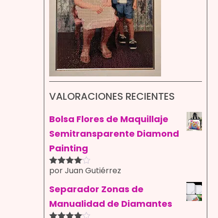
VALORACIONES RECIENTES
Bolsa Flores de Maquillaje
Semitransparente Diamond
Painting
por Juan Gutiérrez
Valorado
con
4
de
5
Separador Zonas de
Manualidad de Diamantes