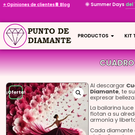
🌞 Summer Days
del
⭐ Opiniones de clientes
📔 Blog
PRODUCTOS
KIT
CUADRO 
Al descargar
Cu
Diamante
, te 
¡Oferta!
expresar belleza
La bailarina luc
flotan a su alre
armonía y libert
Cada diamante a