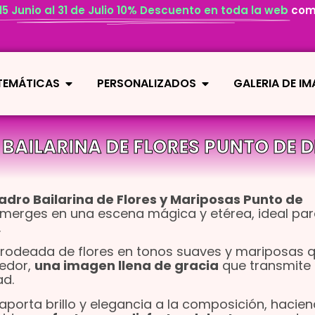
 15 Junio al 31 de Julio 10% Descuento en toda la web
com
 TEMÁTICAS
PERSONALIZADOS
GALERIA DE I
BAILARINA DE FLORES PUNTO DE 
adro Bailarina de Flores y Mariposas Punto de
sumerges en una escena mágica y etérea, ideal pa
.
e rodeada de flores en tonos suaves y mariposas 
dedor,
una imagen llena de gracia
que transmite
ad.
porta brillo y elegancia a la composición, hacie