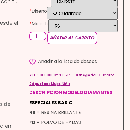
 con tu
*
Diseño
esde el
*
Modelo
AÑADIR AL CARRITO
REF :
1005008027685176
Categoría :
Cuadros
Etiquetas :
Mujer
,
Niña
DESCRIPCION MODELO DIAMANTES
ESPECIALES BASIC
to de
RS
= RESINA BRILLANTE
FD
= POLVO DE HADAS
ía en