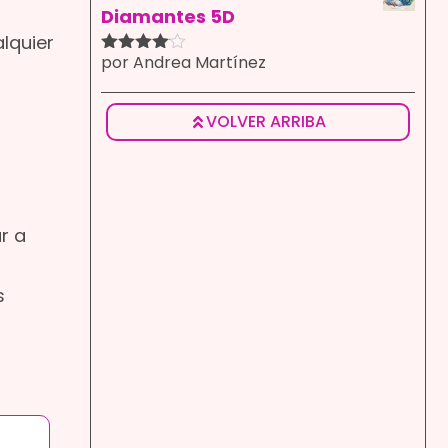
Diamantes 5D
alquier
por Andrea Martínez
Valorado
con
4
de
5
VOLVER ARRIBA
r a
s
Dayana V****s