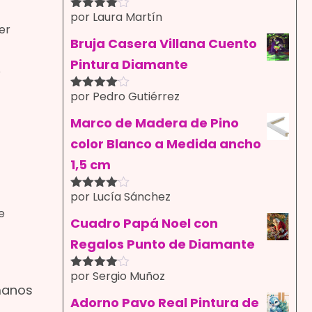
por Laura Martín
Valorado
er
con
4
de
5
Bruja Casera Villana Cuento
Pintura Diamante
o
por Pedro Gutiérrez
Valorado
con
4
de
5
Marco de Madera de Pino
color Blanco a Medida ancho
1,5 cm
por Lucía Sánchez
Valorado
con
4
de
e
5
Cuadro Papá Noel con
Regalos Punto de Diamante
por Sergio Muñoz
Valorado
manos
con
4
de
5
Adorno Pavo Real Pintura de