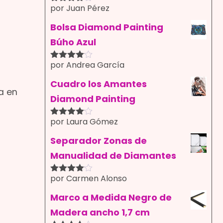
por Juan Pérez
Valorado
con
4
de
5
Bolsa Diamond Painting
Búho Azul
por Andrea García
Valorado
con
4
de
5
Cuadro los Amantes
a en
Diamond Painting
por Laura Gómez
Valorado
con
4
de
5
Separador Zonas de
Manualidad de Diamantes
por Carmen Alonso
Valorado
con
4
de
5
Marco a Medida Negro de
Madera ancho 1,7 cm