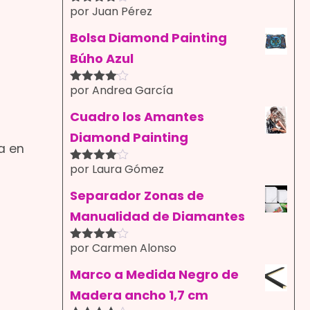
por Juan Pérez
Valorado
con
4
de
5
Bolsa Diamond Painting
Búho Azul
por Andrea García
Valorado
con
4
de
5
Cuadro los Amantes
Diamond Painting
a en
por Laura Gómez
Valorado
con
4
de
5
Separador Zonas de
Manualidad de Diamantes
por Carmen Alonso
Valorado
con
4
de
5
Marco a Medida Negro de
Madera ancho 1,7 cm