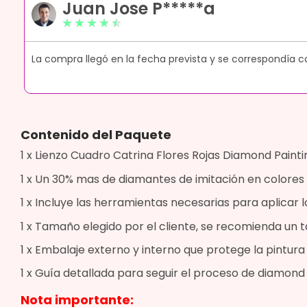
Juan Jose P*****a
☆
☆
☆
☆
☆
ue
La compra llegó en la fecha prevista y se correspondía c
Contenido del Paquete
1 x Lienzo Cuadro Catrina Flores Rojas Diamond Paintin
1 x Un 30% mas de diamantes de imitación en colores 
1 x Incluye las herramientas necesarias para aplicar l
1 x Tamaño elegido por el cliente, se recomienda u
1 x Embalaje externo y interno que protege la pintur
1 x Guía detallada para seguir el proceso de diamond 
Nota importante: