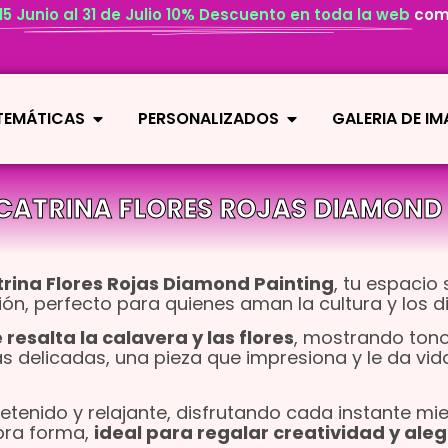
 15 Junio al 31 de Julio 10% Descuento en toda la web
com
 TEMÁTICAS
PERSONALIZADOS
GALERIA DE I
CATRINA FLORES ROJAS DIAMOND 
rina Flores Rojas Diamond Painting
, tu espacio 
ción, perfecto para quienes aman la cultura y los d
esalta la calavera y las flores
, mostrando ton
s delicadas, una pieza que impresiona y le da vid
etenido y relajante, disfrutando cada instante mi
obra forma,
ideal para regalar creatividad y aleg