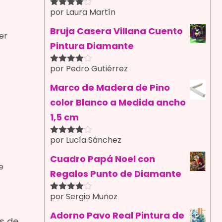
por Laura Martín
Valorado
con
4
de
5
Bruja Casera Villana Cuento
er
Pintura Diamante
o
por Pedro Gutiérrez
Valorado
con
4
de
5
Marco de Madera de Pino
color Blanco a Medida ancho
1,5 cm
por Lucía Sánchez
Valorado
con
4
de
5
Cuadro Papá Noel con
e
Regalos Punto de Diamante
por Sergio Muñoz
Valorado
con
4
de
5
Adorno Pavo Real Pintura de
s de