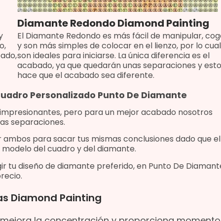
Diamante Redondo Diamond Painting
y
El Diamante Redondo es más fácil de manipular, cog
o,
y son más simples de colocar en el lienzo, por lo cual
bado,
son ideales para iniciarse. La única diferencia es el
acabado, ya que quedarán unas separaciones y est
hace que el acabado sea diferente.
 Cuadro Personalizado Punto De Diamante
 impresionantes, pero para un mejor acabado nosotros
as separaciones.
r ambos para sacar tus mismas conclusiones dado que
el
 modelo del cuadro y del diamante.
ir tu diseño de diamante preferido, e
n Punto De Diamant
recio.
jas Diamond Painting
d, mejora la concentración y proporciona momento