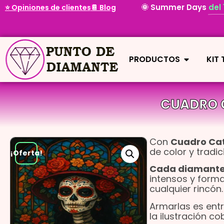
🌞 Summer Days
del
⭐ Opiniones de clientes
📔 Blog
PRODUCTOS
KIT
CUADRO 
Con
Cuadro Cat
de color y tradi
¡Oferta!
Cada diamante r
intensos y forma
cualquier rincón.
Armarlas es entr
la ilustración c