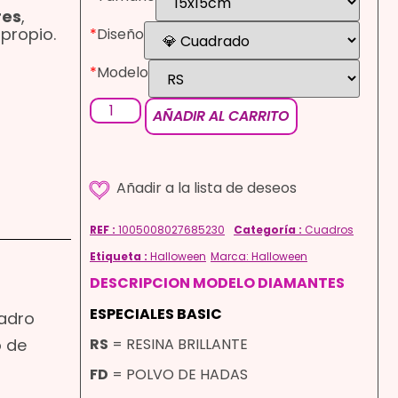
res
,
 propio.
*
Diseño
*
Modelo
AÑADIR AL CARRITO
REF :
1005008027685230
Categoría :
Cuadros
Etiqueta :
Halloween
Marca:
Halloween
DESCRIPCION MODELO DIAMANTES
ESPECIALES BASIC
uadro
RS
= RESINA BRILLANTE
o de
FD
= POLVO DE HADAS