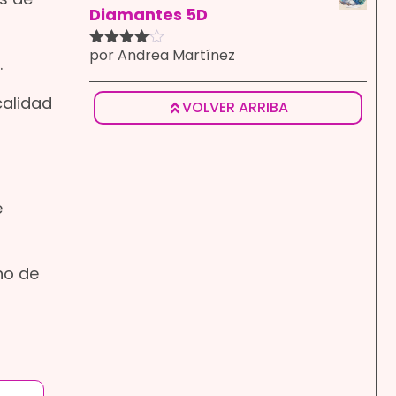
Diamantes 5D
por Andrea Martínez
Valorado
.
con
4
de
5
calidad
VOLVER ARRIBA
e
no de