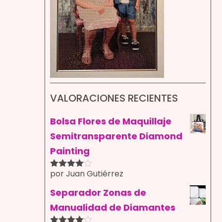
VALORACIONES RECIENTES
Bolsa Flores de Maquillaje
Semitransparente Diamond
Painting
por Juan Gutiérrez
Valorado
con
4
de
5
Separador Zonas de
Manualidad de Diamantes