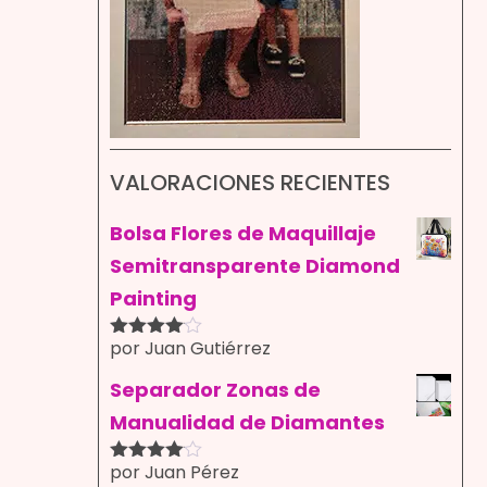
VALORACIONES RECIENTES
Bolsa Flores de Maquillaje
Semitransparente Diamond
Painting
por Juan Gutiérrez
Valorado
con
4
de
5
Separador Zonas de
Manualidad de Diamantes
por Juan Pérez
Valorado