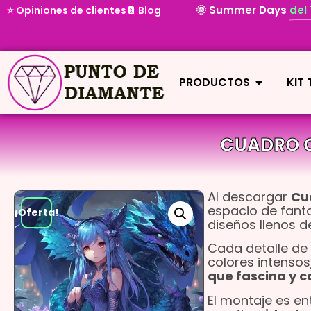
🌞 Summer Days
del
⭐ Opiniones de clientes
📔 Blog
PRODUCTOS
KIT
CUADRO C
Al descargar
Cu
espacio de fanta
¡Oferta!
diseños llenos d
Cada detalle de 
colores intensos
que fascina y c
El montaje es en