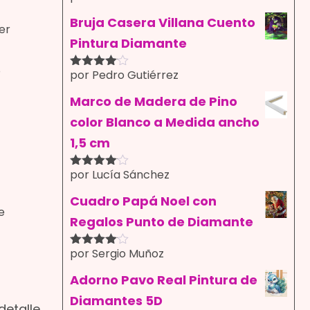
con
4
de
5
Bruja Casera Villana Cuento
er
Pintura Diamante
o
por Pedro Gutiérrez
Valorado
con
4
de
5
Marco de Madera de Pino
color Blanco a Medida ancho
1,5 cm
por Lucía Sánchez
Valorado
con
4
de
5
Cuadro Papá Noel con
e
Regalos Punto de Diamante
por Sergio Muñoz
Valorado
con
4
de
5
Adorno Pavo Real Pintura de
Diamantes 5D
detalle