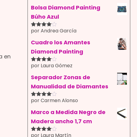
con
4
de
5
Bolsa Diamond Painting
Búho Azul
por Andrea García
Valorado
con
4
de
5
Cuadro los Amantes
Diamond Painting
a en
por Laura Gómez
Valorado
con
4
de
5
Separador Zonas de
Manualidad de Diamantes
por Carmen Alonso
Valorado
con
4
de
5
Marco a Medida Negro de
Madera ancho 1,7 cm
por Laura Martín
Valorado