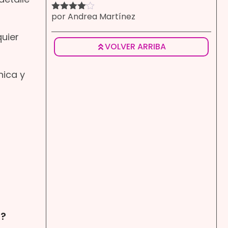
por Andrea Martínez
Valorado
con
4
de
5
uier
VOLVER ARRIBA
nica y
D?