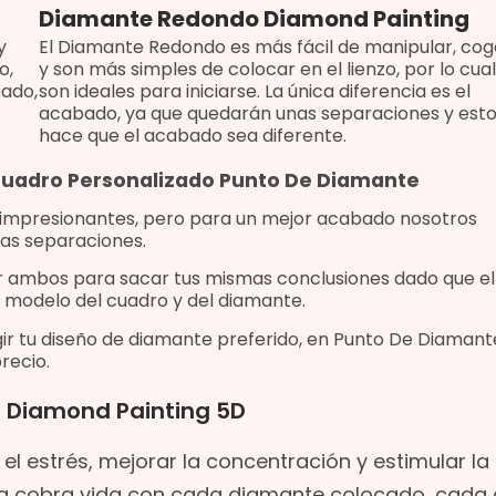
Diamante Redondo Diamond Painting
y
El Diamante Redondo es más fácil de manipular, cog
o,
y son más simples de colocar en el lienzo, por lo cual
bado,
son ideales para iniciarse. La única diferencia es el
acabado, ya que quedarán unas separaciones y est
hace que el acabado sea diferente.
 Cuadro Personalizado Punto De Diamante
 impresionantes, pero para un mejor acabado nosotros
as separaciones.
r ambos para sacar tus mismas conclusiones dado que
el
 modelo del cuadro y del diamante.
ir tu diseño de diamante preferido, e
n Punto De Diamant
recio.
l Diamond Painting 5D
l estrés, mejorar la concentración y estimular la
a cobra vida con cada diamante colocado, cada 