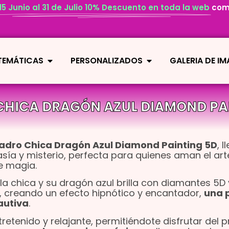
 15 Junio al 31 de Julio 10% Descuento en toda la web
com
 TEMÁTICAS
PERSONALIZADOS
GALERIA DE I
HICA DRAGÓN AZUL DIAMOND PA
adro Chica Dragón Azul Diamond Painting 5D
, l
sía y misterio, perfecta para quienes aman el arte
e magia.
la chica y su dragón azul brilla con diamantes 5D 
, creando un efecto hipnótico y encantador,
una 
autiva
.
tretenido y relajante, permitiéndote disfrutar del 