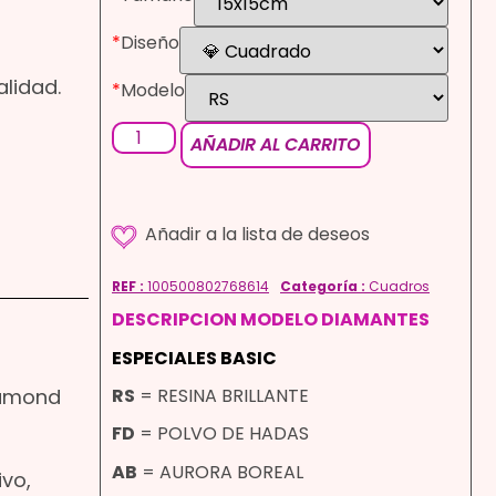
*
Diseño
alidad.
*
Modelo
AÑADIR AL CARRITO
REF :
100500802768614
Categoría :
Cuadros
DESCRIPCION MODELO DIAMANTES
ESPECIALES BASIC
RS
= RESINA BRILLANTE
iamond
FD
= POLVO DE HADAS
AB
= AURORA BOREAL
ivo,