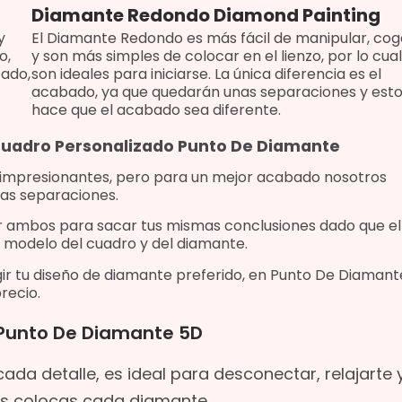
Diamante Redondo Diamond Painting
y
El Diamante Redondo es más fácil de manipular, cog
o,
y son más simples de colocar en el lienzo, por lo cual
bado,
son ideales para iniciarse. La única diferencia es el
acabado, ya que quedarán unas separaciones y est
hace que el acabado sea diferente.
 Cuadro Personalizado Punto De Diamante
 impresionantes, pero para un mejor acabado nosotros
as separaciones.
r ambos para sacar tus mismas conclusiones dado que
el
 modelo del cuadro y del diamante.
ir tu diseño de diamante preferido, e
n Punto De Diamant
recio.
 Punto De Diamante 5D
ada detalle, es ideal para desconectar, relajarte 
as colocas cada diamante.