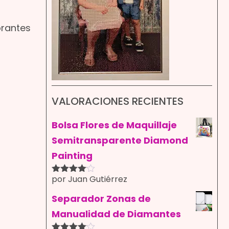
brantes
VALORACIONES RECIENTES
Bolsa Flores de Maquillaje
Semitransparente Diamond
Painting
por Juan Gutiérrez
Valorado
con
4
de
5
Separador Zonas de
Manualidad de Diamantes