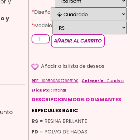
or y
*
Diseño
ño y
*
Modelo
AÑADIR AL CARRITO
REF :
1005008027685190
Categoría :
Cuadros
Etiqueta :
Infantil
DESCRIPCION MODELO DIAMANTES
ESPECIALES BASIC
Punto
RS
= RESINA BRILLANTE
FD
= POLVO DE HADAS