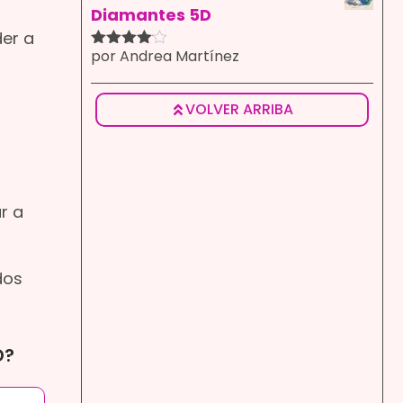
Diamantes 5D
der a
por Andrea Martínez
Valorado
con
4
de
5
VOLVER ARRIBA
r a
dos
D?