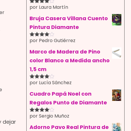
por Laura Martín
Valorado
er
con
4
de
5
Bruja Casera Villana Cuento
Pintura Diamante
o
por Pedro Gutiérrez
Valorado
con
4
de
5
Marco de Madera de Pino
color Blanco a Medida ancho
1,5 cm
por Lucía Sánchez
Valorado
con
4
de
e
5
Cuadro Papá Noel con
Regalos Punto de Diamante
por Sergio Muñoz
Valorado
y dejar
con
4
de
5
Adorno Pavo Real Pintura de