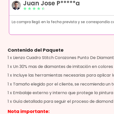
Juan Jose P*****a
☆
☆
☆
☆
☆
ue
La compra llegó en la fecha prevista y se correspondía c
Contenido del Paquete
1 x Lienzo Cuadro Stitch Corazones Punto De Diamante
1 x Un 30% mas de diamantes de imitación en colores 
1 x Incluye las herramientas necesarias para aplicar l
1 x Tamaño elegido por el cliente, se recomienda u
1 x Embalaje externo y interno que protege la pintur
1 x Guía detallada para seguir el proceso de diamond 
Nota importante: