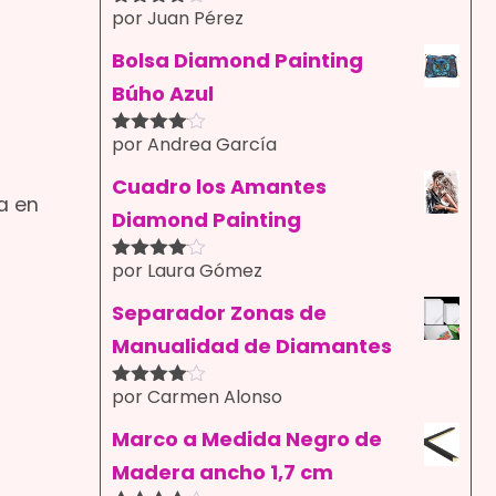
por Juan Pérez
Valorado
con
4
de
5
Bolsa Diamond Painting
Búho Azul
por Andrea García
Valorado
?
con
4
de
5
Cuadro los Amantes
a en
Diamond Painting
por Laura Gómez
Valorado
con
4
de
5
Separador Zonas de
Manualidad de Diamantes
por Carmen Alonso
Valorado
con
4
de
5
Marco a Medida Negro de
Madera ancho 1,7 cm