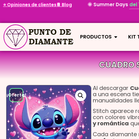
🌞 Summer Days
del
⭐ Opiniones de clientes
📔 Blog
PRODUCTOS
KIT
CUADRO S
Al descargar
Cu
a una escena tie
¡Oferta!
manualidades ll
Stitch aparece 
con colores vibr
y romántica
que
Cada diamante re