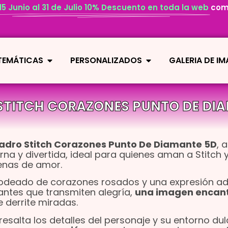
 15 Junio al 31 de Julio 10% Descuento en toda la web
com
 TEMÁTICAS
PERSONALIZADOS
GALERIA DE I
TITCH CORAZONES PUNTO DE DI
adro Stitch Corazones Punto De Diamante 5D
, 
rna y divertida, ideal para quienes aman a Stitch y
enas de amor.
rodeado de corazones rosados y una expresión ad
antes que transmiten alegría,
una imagen encan
 derrite miradas.
salta los detalles del personaje y su entorno dul