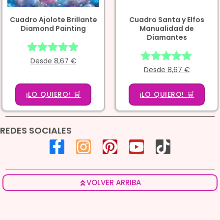
Cuadro Ajolote Brillante
Cuadro Santa y Elfos
Diamond Painting
Manualidad de
Diamantes
Desde
Valorado
8,67
€
Desde
Valorado
8,67
€
con
con
4.86
4.86
de 5
¡LO QUIERO! 🛒
¡LO QUIERO! 🛒
de 5
REDES SOCIALES
VOLVER ARRIBA