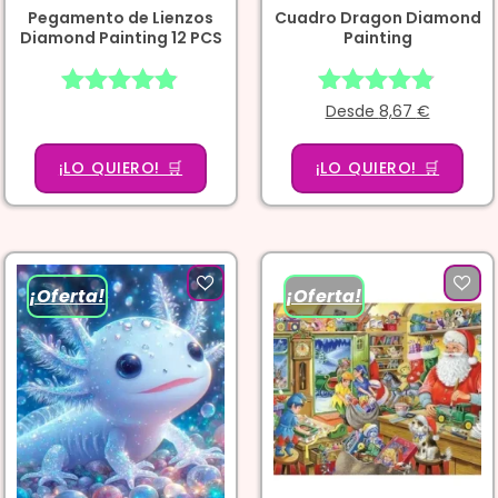
Pegamento de Lienzos
Cuadro Dragon Diamond
Diamond Painting 12 PCS
Painting
Valorado
Desde
Valorado
8,67
€
con
con
4.80
4.75
¡LO QUIERO! 🛒
¡LO QUIERO! 🛒
de 5
de 5
¡Oferta!
¡Oferta!