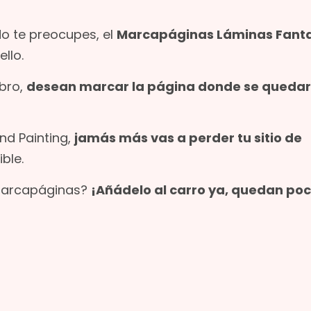
No te preocupes, el
Marcapáginas Láminas Fant
llo.
ibro,
desean marcar la página donde se queda
nd Painting,
jamás más vas a perder tu sitio de
ble.
 marcapáginas?
¡Añádelo al carro ya, quedan po