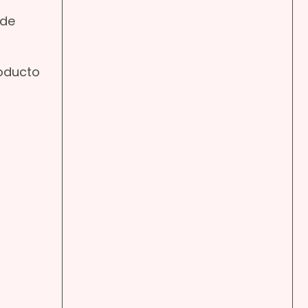
 de
roducto