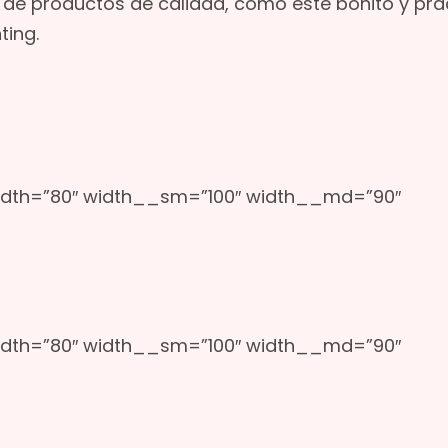
ón de productos de calidad, como este bonito y prá
ting.
idth=”80″ width__sm=”100″ width__md=”90″
idth=”80″ width__sm=”100″ width__md=”90″