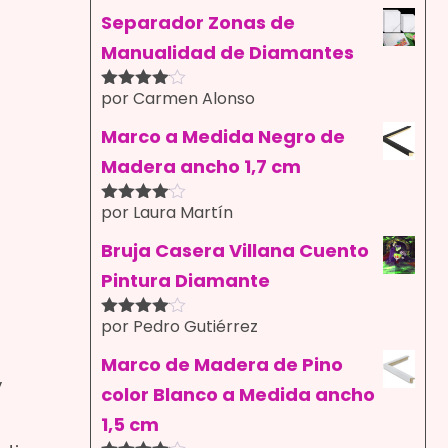
con
4
de
5
Separador Zonas de
Manualidad de Diamantes
por Carmen Alonso
Valorado
con
4
de
5
Marco a Medida Negro de
Madera ancho 1,7 cm
por Laura Martín
Valorado
con
4
de
5
Bruja Casera Villana Cuento
Pintura Diamante
por Pedro Gutiérrez
Valorado
con
4
de
5
Marco de Madera de Pino
,
color Blanco a Medida ancho
1,5 cm