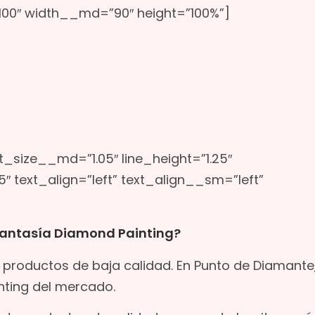
100″ width__md=”90″ height=”100%”]
nt_size__md=”1.05″ line_height=”1.25″
″ text_align=”left” text_align__sm=”left”
antasía Diamond Painting?
productos de baja calidad. En Punto de Diamante
nting del mercado.