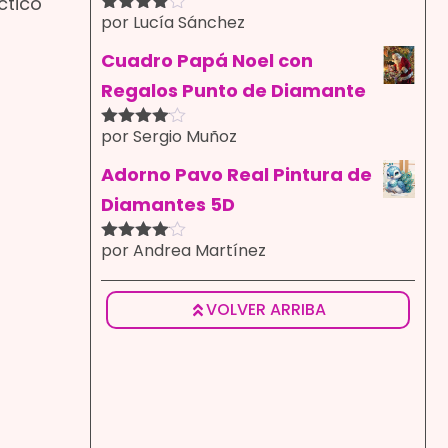
ctico
por Lucía Sánchez
Valorado
con
4
de
5
Cuadro Papá Noel con
Regalos Punto de Diamante
por Sergio Muñoz
Valorado
con
4
de
5
Adorno Pavo Real Pintura de
Diamantes 5D
por Andrea Martínez
Valorado
con
4
de
5
VOLVER ARRIBA