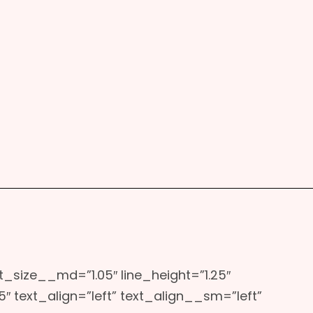
nt_size__md=”1.05″ line_height=”1.25″
″ text_align=”left” text_align__sm=”left”