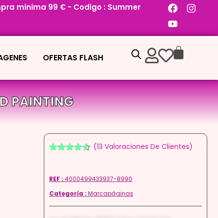
pra minima 99 € - Codigo : Summer
MAGENES
OFERTAS FLASH
D PAINTING
(
13
Valoraciones De Clientes)
Valorado
12
con
4.50
de 5 en
REF :
4000499433937-8990
base a
valoraciones
Categoría :
Marcapáginas
de
clientes