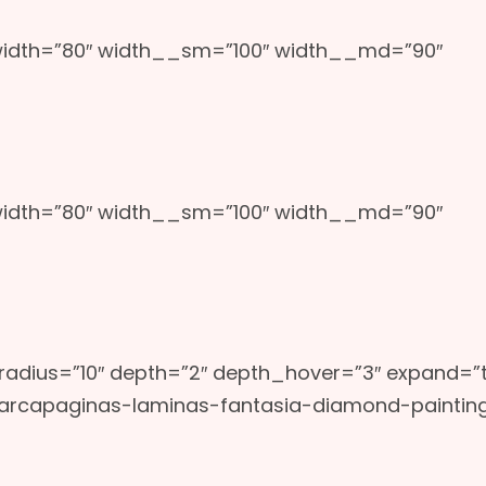
width=”80″ width__sm=”100″ width__md=”90″
width=”80″ width__sm=”100″ width__md=”90″
” radius=”10″ depth=”2″ depth_hover=”3″ expand=”
arcapaginas-laminas-fantasia-diamond-paintin