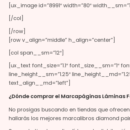
[ux_image id=”8991″ width=”80″ width__sm=”
[/col]
[/row]
[row v_align=”middle” h_align=”center”]
[col span__sm=”12″]
[ux_text font_size=”1.1″ font_size__sm=”1″ fo
line_height__sm=”1.25″ line_height__md=”1.25
text_align__md=”left”]
¿Dónde comprar el Marcapáginas Láminas F
No prosigas buscando en tiendas que ofrecen 
hallarás los mejores marcalibros diamond pai