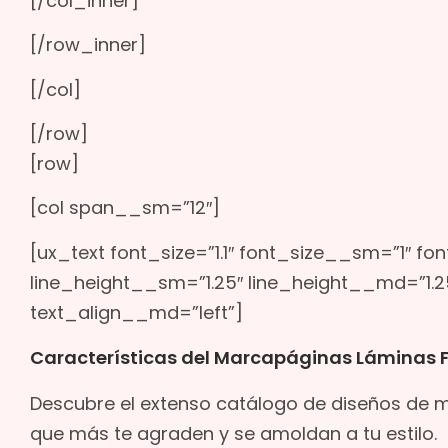
[/col_inner]
[/row_inner]
[/col]
[/row]
[row]
[col span__sm=”12″]
[ux_text font_size=”1.1″ font_size__sm=”1″ fo
line_height__sm=”1.25″ line_height__md=”1.25
text_align__md=”left”]
Características del Marcapáginas Láminas 
Descubre el extenso catálogo de diseños de 
que más te agraden y se amoldan a tu estilo.