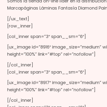
Somos la tienda on-line líder en la distribuci
Marcapáginas Láminas Fantasía Diamond Pain
[/ux_text]
[row_inner]
[col_inner span=”3″ span__sm=”6″]
[ux_image id=”8916″ image_size=”medium” w
height=”100%” link=”#top” rel=”nofollow”]
[/col_inner]
[col_inner span=”3″ span__sm=”6″]
[ux_image id=”8917″ image_size=”medium” w
height=”100%” link=”#top” rel=”nofollow”]
[/col_inner]