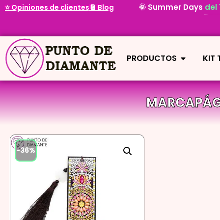
🌞 Summer Days
del
⭐ Opiniones de clientes
📔 Blog
PRODUCTOS
KIT
MARCAPÁGI
-36%