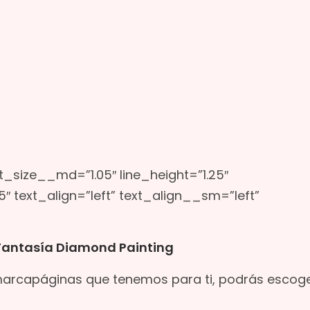
nt_size__md=”1.05″ line_height=”1.25″
″ text_align=”left” text_align__sm=”left”
Fantasía Diamond Painting
marcapáginas que tenemos para ti, podrás escoge