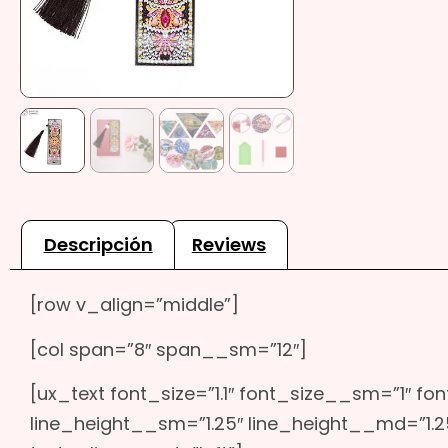
Descripción
Reviews
[row v_align=”middle”]
[col span=”8″ span__sm=”12″]
[ux_text font_size=”1.1″ font_size__sm=”1″ fo
line_height__sm=”1.25″ line_height__md=”1.25