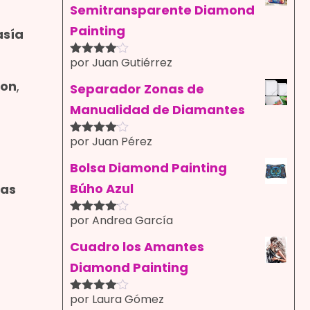
Semitransparente Diamond
Painting
asía
por Juan Gutiérrez
Valorado
con
4
de
ron
,
5
Separador Zonas de
Manualidad de Diamantes
por Juan Pérez
Valorado
con
4
de
5
Bolsa Diamond Painting
Búho Azul
cas
por Andrea García
Valorado
con
4
de
5
Cuadro los Amantes
Diamond Painting
por Laura Gómez
Valorado