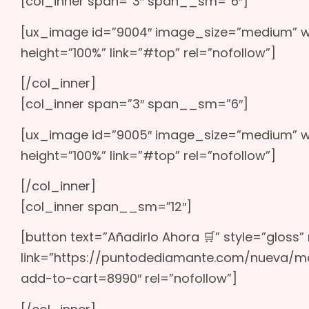
[col_inner span=”3″ span__sm=”6″]
[ux_image id=”9004″ image_size=”medium” 
height=”100%” link=”#top” rel=”nofollow”]
[/col_inner]
[col_inner span=”3″ span__sm=”6″]
[ux_image id=”9005″ image_size=”medium” 
height=”100%” link=”#top” rel=”nofollow”]
[/col_inner]
[col_inner span__sm=”12″]
[button text=”Añadirlo Ahora 🛒” style=”gloss
link=”https://puntodediamante.com/nueva/m
add-to-cart=8990″ rel=”nofollow”]