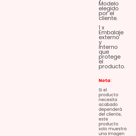
Modelo
elegido
por el
cliente.
1 x
Embalaje
externo
y
interno
que
protege
el
producto.
Nota
:
Si el
producto
necesita
acabado
dependerá
del cliente,
este
producto
solo muestra
una imagen