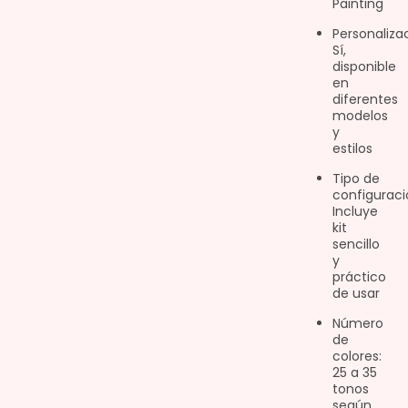
Painting
Personaliza
Sí,
disponible
en
diferentes
modelos
y
estilos
Tipo de
configuraci
Incluye
kit
sencillo
y
práctico
de usar
Número
de
colores:
25 a 35
tonos
según