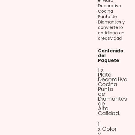
el Plato
Decorativo
Cocina
Punto de
Diamantes y
convierte lo
cotidiano en
creatividad.
Contenido
del
Paquete
1 x
Plato
Decorativo
Cocina
Punto
de
Diamantes
de
Alta
Calidad.
1
x Color
y