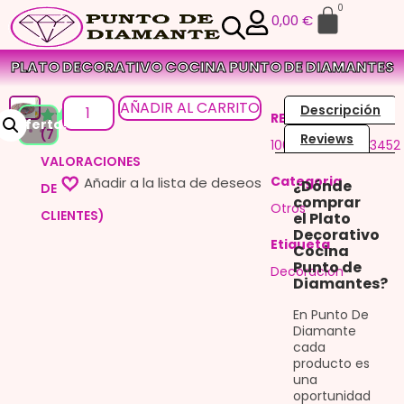
0
0,00
€
PLATO DECORATIVO COCINA PUNTO DE DIAMANTES
AÑADIR AL CARRITO
Descripción
REF
¡Oferta!
(
7
Valorado
7
Reviews
10050076789363452
con
5.00
VALORACIONES
de 5 en
base a
Categoria
¿Dónde
DE
valoraciones
comprar
de clientes
Otros
CLIENTES)
el Plato
Decorativo
Etiqueta
Cocina
Punto de
Decoración
Diamantes?
En Punto De
Diamante
cada
producto es
una
oportunidad