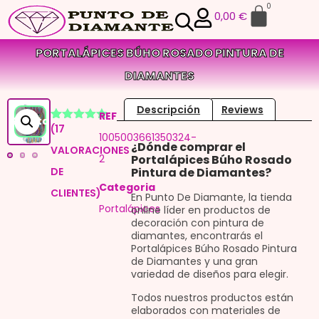
0
0,00
€
PORTALÁPICES BÚHO ROSADO PINTURA DE
DIAMANTES
Descripción
Reviews
REF
¡Oferta!
(
17
Valorado
16
1005003661350324-
con
4.88
¿Dónde comprar el
VALORACIONES
de 5 en
2
Portalápices Búho Rosado
base a
DE
Pintura de Diamantes?
valoraciones
de
Categoria
CLIENTES)
clientes
En Punto De Diamante, la tienda
Portalápices
online líder en productos de
decoración con pintura de
diamantes, encontrarás el
Portalápices Búho Rosado Pintura
de Diamantes y una gran
variedad de diseños para elegir.
Todos nuestros productos están
elaborados con materiales de