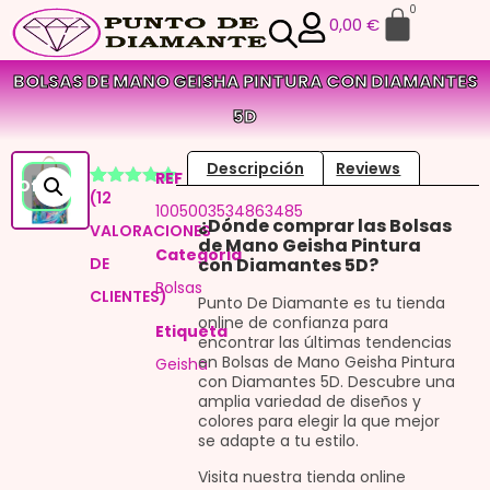
0
0,00
€
BOLSAS DE MANO GEISHA PINTURA CON DIAMANTES
5D
Descripción
Reviews
REF
¡Oferta!
(
12
Valorado
11
1005003534863485
con
4.91
¿Dónde comprar las Bolsas
VALORACIONES
de 5 en
de Mano Geisha Pintura
base a
Categoria
DE
con Diamantes 5D?
valoraciones
de
Bolsas
CLIENTES)
clientes
Punto De Diamante es tu tienda
online de confianza para
Etiqueta
encontrar las últimas tendencias
en Bolsas de Mano Geisha Pintura
Geisha
con Diamantes 5D. Descubre una
amplia variedad de diseños y
colores para elegir la que mejor
se adapte a tu estilo.
Visita nuestra tienda online