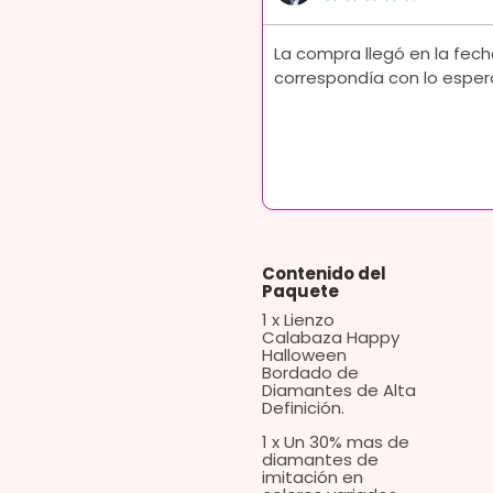
, el producto llegó en
La compra llegó en la fech
o y resultó ser de excelente
correspondía con lo esper
s, me sorprendió lo rápido
sulté varias dudas y me
enseguida, fueron muy
uda, volveré a comprar.
Contenido del
Paquete
1 x Lienzo
Calabaza Happy
Halloween
Bordado de
Diamantes de Alta
Definición.
1 x Un 30% mas de
diamantes de
imitación en