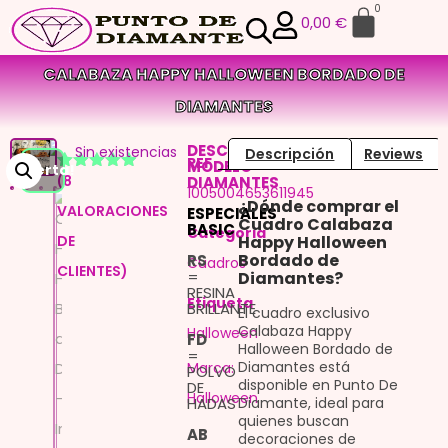
0
0,00
€
CALABAZA HAPPY HALLOWEEN BORDADO DE
DIAMANTES
DESCRIPCION
Sin existencias
Descripción
Reviews
REF
MODELO
¡Oferta!
(
8
DIAMANTES
Valorado
7
1005004653611945
con
4.86
¿Dónde comprar el
VALORACIONES
de 5 en
ESPECIALES
Cuadro Calabaza
base a
BASIC
Categoria
DE
Happy Halloween
valoraciones
de
Bordado de
RS
Cuadros
CLIENTES)
clientes
=
Diamantes?
RESINA
Etiqueta
BRILLANTE
El cuadro exclusivo
Calabaza Happy
Halloween
FD
Halloween Bordado de
=
Diamantes está
Marca:
POLVO
disponible en Punto De
DE
Halloween
HADAS
Diamante, ideal para
quienes buscan
AB
decoraciones de