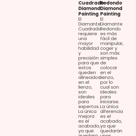
Cuadrado
Redondo
Diamond
Diamond
Painting
Painting
El
El
Diamante
Diamante
Cuadrado
Redondo
requiere
es más
una
fácil de
mayor
manipular,
habilidad
coger y
y
son más
precisión
simples
para que
de
estos
colocar
queden
en el
alineados
lienzo,
en el
por lo
lienzo,
cual son
son
ideales
ideales
para
para
iniciarse.
expertos.
La única
La única
diferencia
mejora
es el
es el
acabado,
acabado,
ya que
ya que
quedarán
quedara
unas