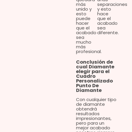
más
separaciones
unido y
y esto
esto
hace
puede
que el
hacer
acabado
que el
sea
acabado
diferente.
sea
mucho
más
profesional.
Conclusión de
cual Diamante
elegir para el
Cuadro
Personalizado
Punto De
Diamante
Con cualquier tipo
de diamante
obtendrá
resultados
impresionantes,
pero para un
mejor acabado