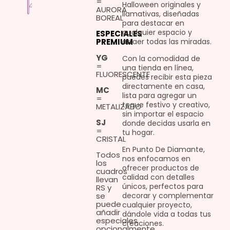
=
Halloween originales y
AURORA
llamativas, diseñadas
BOREAL
para destacar en
cualquier espacio y
ESPECIALES
PREMIUM
atraer todas las miradas.
YG
Con la comodidad de
=
una tienda en línea,
FLUORESCENTE
puedes recibir esta pieza
directamente en casa,
MC
lista para agregar un
=
toque festivo y creativo,
METALIZADO
sin importar el espacio
SJ
donde decidas usarla en
=
tu hogar.
CRISTAL
En Punto De Diamante,
Todos
nos enfocamos en
los
ofrecer productos de
cuadros
calidad con detalles
llevan
únicos, perfectos para
RS y
se
decorar y complementar
puede
cualquier proyecto,
añadir
dándole vida a todas tus
especiales
creaciones.
opcionalmente.