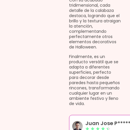
Con su acabado
tridimensional, cada
detalle de la calabaza
destaca, logrando que el
brillo y la textura atraigan
la atención,
complementando
perfectamente otros
elementos decorativos
de Halloween.
Finalmente, es un
producto versátil que se
adapta a diferentes
superficies, perfecto
para decorar desde
paredes hasta pequeños
rincones, transformando
cualquier lugar en un
ambiente festivo y lleno
de vida.
*******z
Juan Jose P****
☆
☆
☆
☆
☆
☆
☆