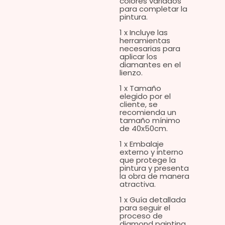
colores variados
para completar la
pintura.
1 x Incluye las
herramientas
necesarias para
aplicar los
diamantes en el
lienzo.
1 x Tamaño
elegido por el
cliente, se
recomienda un
tamaño mínimo
de 40x50cm.
1 x Embalaje
externo y interno
que protege la
pintura y presenta
la obra de manera
atractiva.
1 x Guía detallada
para seguir el
proceso de
diamond painting.