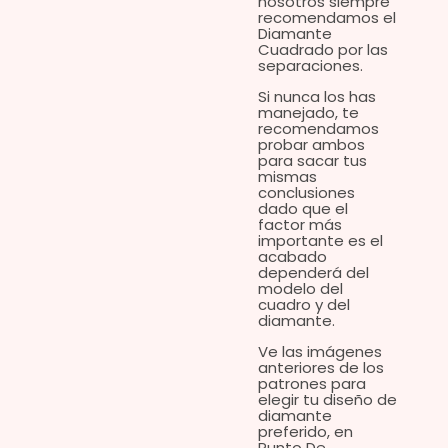
nosotros siempre
recomendamos el
Diamante
Cuadrado por las
separaciones.
Si nunca los has
manejado, te
recomendamos
probar ambos
para sacar tus
mismas
conclusiones
dado que
el
factor más
importante es el
acabado
dependerá del
modelo del
cuadro y del
diamante.
Ve las imágenes
anteriores de los
patrones para
elegir tu diseño de
diamante
preferido, e
n
Punto De