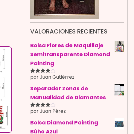
o
VALORACIONES RECIENTES
Bolsa Flores de Maquillaje
Semitransparente Diamond
Painting
por Juan Gutiérrez
Valorado
con
4
de
5
Separador Zonas de
Manualidad de Diamantes
por Juan Pérez
Valorado
con
4
de
5
Bolsa Diamond Painting
Búho Azul