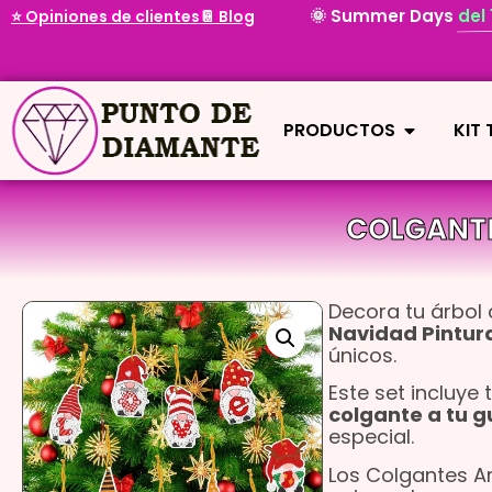
🌞 Summer Days
del
⭐ Opiniones de clientes
📔 Blog
PRODUCTOS
KIT
COLGANTE
Decora tu árbol
Navidad Pintur
únicos.
Este set incluye
colgante a tu g
especial.
Los Colgantes A