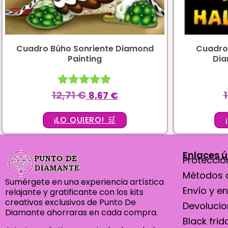
Cuadro Búho Sonriente Diamond
Cuadro
Painting
Dia
12,71
€
Valorado
8,67
€
con
5.00
¡LO QUIERO! 🛒
de 5
Enlaces ú
Protección
Métodos 
Sumérgete en una experiencia artística
Envío y e
relajante y gratificante con los kits
creativos exclusivos de Punto De
Devoluci
Diamante ahorraras en cada compra.
Black frid