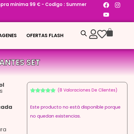
pra minima 99 € - Codigo : Summer
MAGENES
OFERTAS FLASH
ANTES SET
ol
s
(
8
Valoraciones De Clientes)
Valorado
7
con
4.86
de
cada
Este producto no está disponible porque
5 en base
a
no quedan existencias.
valoraciones
de clientes
ara