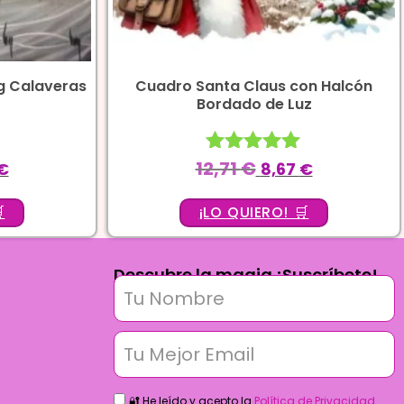
g Calaveras
Cuadro Santa Claus con Halcón
Bordado de Luz
12,71
€
Valorado
€
8,67
€
con
5.00

¡LO QUIERO! 🛒
de 5
Descubre la magia ¡Suscríbete!
🔐 He leído y acepto la
Política de Privacidad