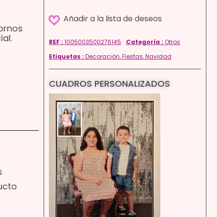
ornos
al.
REF :
1005003500276145
Categoría :
Otros
Etiquetas :
Decoración
,
Fiestas
,
Navidad
CUADROS PERSONALIZADOS
s
ucto