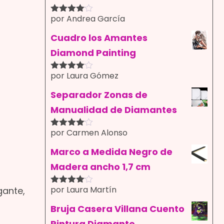
por Andrea García
Valorado
con
4
de
5
Cuadro los Amantes
Diamond Painting
por Laura Gómez
Valorado
con
4
de
5
Separador Zonas de
Manualidad de Diamantes
por Carmen Alonso
Valorado
con
4
de
5
Marco a Medida Negro de
Madera ancho 1,7 cm
por Laura Martín
gante,
Valorado
con
4
de
5
Bruja Casera Villana Cuento
Pintura Diamante