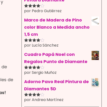
 y
por Pedro Gutiérrez
Valorado
con
4
de
5
Marco de Madera de Pino
color Blanco a Medida ancho
1,5 cm
por Lucía Sánchez
Valorado
con
4
de
5
Cuadro Papá Noel con
Regalos Punto de Diamante
n de
por Sergio Muñoz
Valorado
con
4
de
bles de
5
Adorno Pavo Real Pintura de
Diamantes 5D
as!
por Andrea Martínez
Valorado
con
4
de