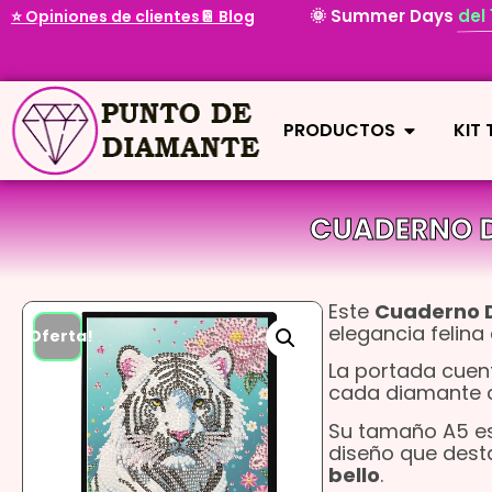
🌞 Summer Days
del
⭐ Opiniones de clientes
📔 Blog
PRODUCTOS
KIT
CUADERNO D
Este
Cuaderno D
elegancia felina 
¡Oferta!
La portada cuent
cada diamante co
Su tamaño A5 es 
diseño que desta
bello
.