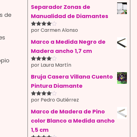
con
4
de
5
Separador Zonas de
es de
Manualidad de Diamantes
por Carmen Alonso
Valorado
con
4
de
es
5
Marco a Medida Negro de
Madera ancho 1,7 cm
opio
por Laura Martín
Valorado
con
4
de
5
Bruja Casera Villana Cuento
Pintura Diamante
por Pedro Gutiérrez
Valorado
con
4
de
5
Marco de Madera de Pino
color Blanco a Medida ancho
1,5 cm