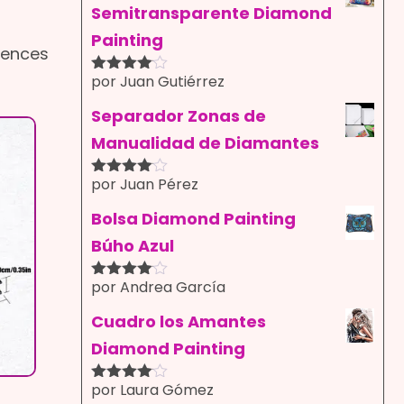
Semitransparente Diamond
Painting
iences
por Juan Gutiérrez
Valorado
con
4
de
5
Separador Zonas de
Manualidad de Diamantes
por Juan Pérez
Valorado
con
4
de
5
Bolsa Diamond Painting
Búho Azul
por Andrea García
Valorado
con
4
de
5
Cuadro los Amantes
Diamond Painting
por Laura Gómez
Valorado