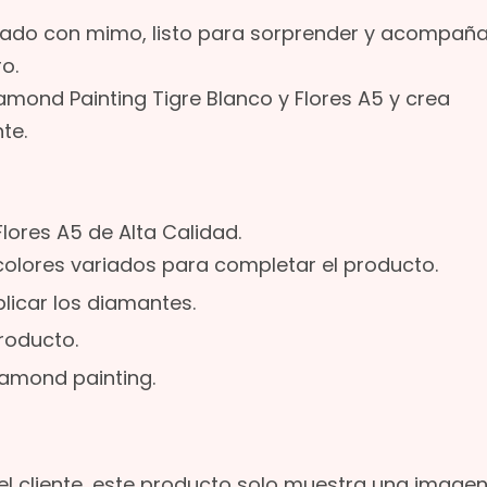
ado con mimo, listo para sorprender y acompaña
o.
iamond Painting Tigre Blanco y Flores A5 y crea
te.
lores A5 de Alta Calidad.
colores variados para completar el producto.
plicar los diamantes.
producto.
iamond painting.
l cliente, este producto solo muestra una image