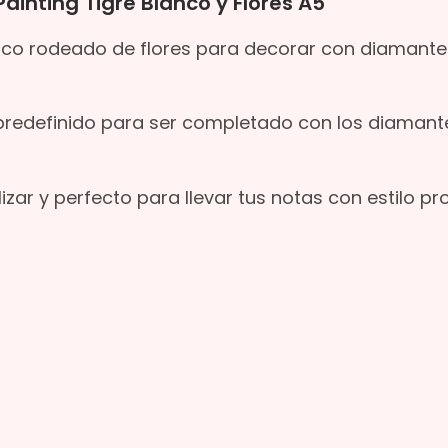
inting Tigre Blanco y Flores A5
blanco rodeado de flores para decorar con diamant
ne predefinido para ser completado con los diamant
lizar y perfecto para llevar tus notas con estilo pr