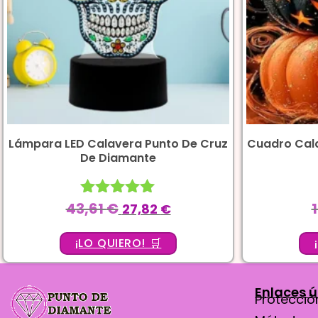
Lámpara LED Calavera Punto De Cruz
Cuadro Cal
De Diamante
43,61
€
Valorado
27,82
€
con
5.00
¡LO QUIERO! 🛒
de 5
Enlaces ú
Protección