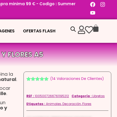
pra minima 99 € - Codigo : Summer
MAGENES
OFERTAS FLASH
Y FLORES A5
na la
natural
.
(
14
Valoraciones De Clientes)
Valorado
13
locar
con
4.92
de
lle
.
5 en base
REF :
1005007266761195212
Categoría :
Libretas
a
 un
valoraciones
Etiquetas :
Animales
,
Decoración
,
Flores
de clientes
o y