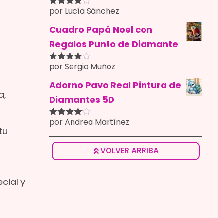
por Lucía Sánchez
Valorado
con
4
de
5
Cuadro Papá Noel con
Regalos Punto de Diamante
por Sergio Muñoz
Valorado
con
4
de
5
Adorno Pavo Real Pintura de
a,
Diamantes 5D
por Andrea Martínez
Valorado
tu
con
4
de
5
VOLVER ARRIBA
cial y