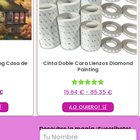
ng Casa de
Cinta Doble Cara Lienzos Diamond
Painting
Valorado
€
15,64
€
-
85,35
€
con
5.00

¡LO QUIERO! 🛒
de 5
Descubre la magia ¡Suscríbete!