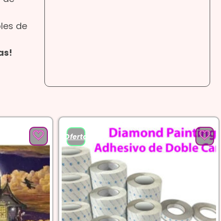
bles de
as!
¡Oferta!