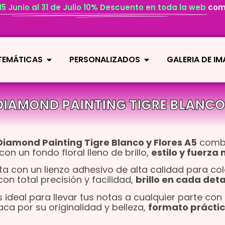
 15 Junio al 31 de Julio 10% Descuento en toda la web
com
 TEMÁTICAS
PERSONALIZADOS
GALERIA DE I
IAMOND PAINTING TIGRE BLANCO 
iamond Painting Tigre Blanco y Flores A5
combi
con un fondo floral lleno de brillo,
estilo y fuerza 
a con un lienzo adhesivo de alta calidad para co
n total precisión y facilidad,
brillo en cada deta
ideal para llevar tus notas a cualquier parte con
ca por su originalidad y belleza,
formato práctic