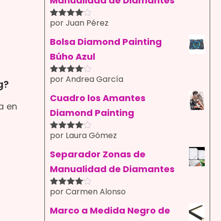
Manualidad de Diamantes
por Juan Pérez
Valorado
con
4
de
5
Bolsa Diamond Painting
Búho Azul
por Andrea García
Valorado
g?
con
4
de
5
Cuadro los Amantes
a en
Diamond Painting
por Laura Gómez
Valorado
con
4
de
5
Separador Zonas de
Manualidad de Diamantes
por Carmen Alonso
Valorado
con
4
de
5
Marco a Medida Negro de