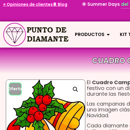
🌞 Summer Days
del
⭐ Opiniones de clientes
📔 Blog
PRODUCTOS
KIT
CUADRO 
El
Cuadro Camp
festivo con un d
¡Oferta!
durante las fiest
Las campanas d
una imagen clási
Navidad.
Cada diamante co