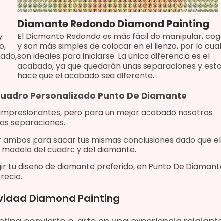
Diamante Redondo Diamond Painting
y
El Diamante Redondo es más fácil de manipular, cog
o,
y son más simples de colocar en el lienzo, por lo cual
bado,
son ideales para iniciarse. La única diferencia es el
acabado, ya que quedarán unas separaciones y est
hace que el acabado sea diferente.
 Cuadro Personalizado Punto De Diamante
 impresionantes, pero para un mejor acabado nosotros
as separaciones.
r ambos para sacar tus mismas conclusiones dado que
el
 modelo del cuadro y del diamante.
ir tu diseño de diamante preferido, e
n Punto De Diamant
recio.
vidad Diamond Painting
ng convierte el arte en una experiencia relajant