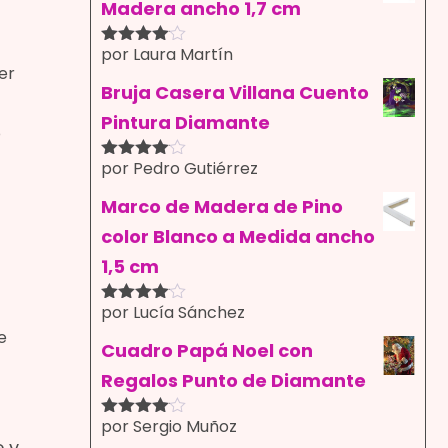
Madera ancho 1,7 cm
por Laura Martín
Valorado
er
con
4
de
5
Bruja Casera Villana Cuento
Pintura Diamante
o
por Pedro Gutiérrez
Valorado
con
4
de
5
Marco de Madera de Pino
color Blanco a Medida ancho
1,5 cm
por Lucía Sánchez
Valorado
con
4
de
e
5
Cuadro Papá Noel con
Regalos Punto de Diamante
por Sergio Muñoz
Valorado
e y
con
4
de