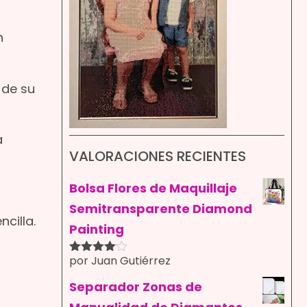
n
 de su
a
VALORACIONES RECIENTES
Bolsa Flores de Maquillaje
Semitransparente Diamond
cilla.
Painting
por Juan Gutiérrez
Valorado
con
4
de
5
Separador Zonas de