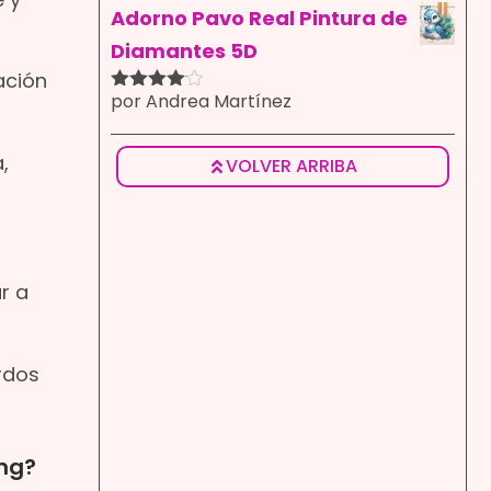
5
Adorno Pavo Real Pintura de
Diamantes 5D
ación
por Andrea Martínez
Valorado
con
4
de
5
,
VOLVER ARRIBA
r a
rdos
ng?