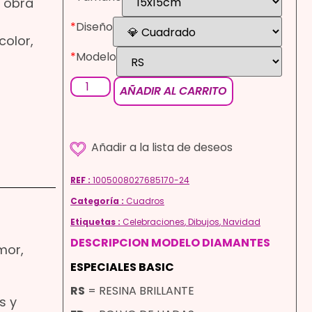
a obra
*
Diseño
color,
*
Modelo
AÑADIR AL CARRITO
REF :
1005008027685170-24
Categoría :
Cuadros
Etiquetas :
Celebraciones
,
Dibujos
,
Navidad
DESCRIPCION MODELO DIAMANTES
mor,
ESPECIALES BASIC
RS
= RESINA BRILLANTE
s y