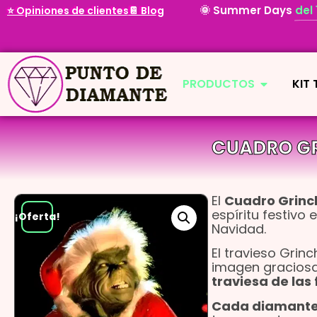
🌞 Summer Days
del
⭐ Opiniones de clientes
📔 Blog
PRODUCTOS
KIT
CUADRO GR
El
Cuadro Grinc
espíritu festivo 
¡Oferta!
Navidad.
El travieso Grin
imagen gracios
traviesa de las 
Cada diamante 