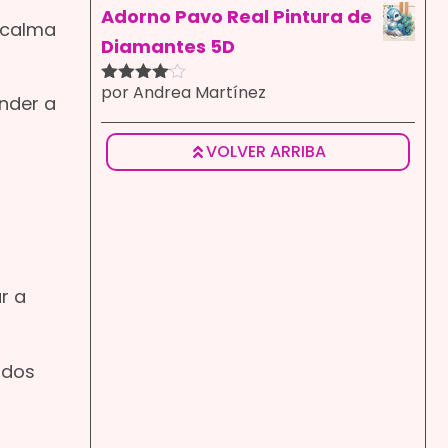
5
Adorno Pavo Real Pintura de
 calma
Diamantes 5D
por Andrea Martínez
Valorado
ender a
con
4
de
5
VOLVER ARRIBA
r a
rdos