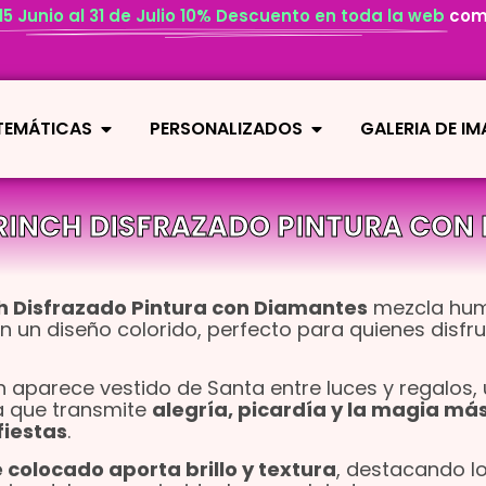
 15 Junio al 31 de Julio 10% Descuento en toda la web
com
 TEMÁTICAS
PERSONALIZADOS
GALERIA DE I
INCH DISFRAZADO PINTURA CON
h Disfrazado Pintura con Diamantes
mezcla hum
en un diseño colorido, perfecto para quienes disfru
ch aparece vestido de Santa entre luces y regalos,
a que transmite
alegría, picardía y la magia má
fiestas
.
colocado aporta brillo y textura
, destacando l