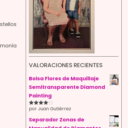
stellos
armonía
VALORACIONES RECIENTES
Bolsa Flores de Maquillaje
Semitransparente Diamond
Painting
por Juan Gutiérrez
Valorado
con
4
de
5
Separador Zonas de