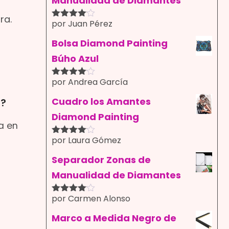
Manualidad de Diamantes
ra.
por Juan Pérez
Valorado
con
4
de
5
Bolsa Diamond Painting
Búho Azul
por Andrea García
Valorado
con
4
de
5
Cuadro los Amantes
s?
Diamond Painting
a en
por Laura Gómez
Valorado
con
4
de
5
Separador Zonas de
Manualidad de Diamantes
por Carmen Alonso
Valorado
con
4
de
5
Marco a Medida Negro de