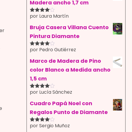
Madera ancho 1,7 cm
por Laura Martín
Valorado
con
4
de
5
Bruja Casera Villana Cuento
er
Pintura Diamante
o
por Pedro Gutiérrez
Valorado
con
4
de
5
Marco de Madera de Pino
color Blanco a Medida ancho
1,5 cm
por Lucía Sánchez
Valorado
con
4
de
5
Cuadro Papá Noel con
e
Regalos Punto de Diamante
por Sergio Muñoz
Valorado
con
4
de