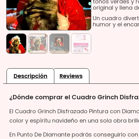
tonos verdes y r
original y llena d
Un cuadro divert
humor y el encan
Descripción
Reviews
¿Dónde comprar el Cuadro Grinch Disfr
El Cuadro Grinch Disfrazado Pintura con Diam
color y espíritu navideño en una sola obra brill
En Punto De Diamante podrás conseguirlo con la