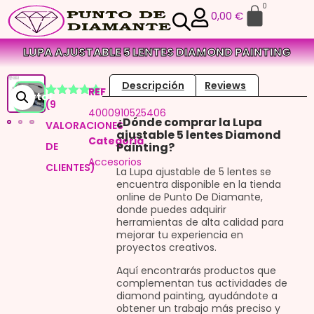
0
0,00
€
LUPA AJUSTABLE 5 LENTES DIAMOND PAINTING
Descripción
Reviews
REF
¡Oferta!
(
9
Valorado
8
4000910525406
con
4.75
¿Dónde comprar la Lupa
VALORACIONES
de 5 en
ajustable 5 lentes Diamond
base a
Categoria
DE
Painting?
valoraciones
de
Accesorios
CLIENTES)
clientes
La Lupa ajustable de 5 lentes se
encuentra disponible en la tienda
online de Punto De Diamante,
donde puedes adquirir
herramientas de alta calidad para
mejorar tu experiencia en
proyectos creativos.
Aquí encontrarás productos que
complementan tus actividades de
diamond painting, ayudándote a
obtener un trabajo más preciso y