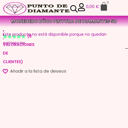
0
0,00
€
MONEDERO BÚHO PINTURA DE DIAMANTES 5D
Este producto no está disponible porque no quedan
(
8
Valorado
8
existencias.
VALORACIONES
con
4.75
de 5 en
DE
base a
valoraciones
CLIENTES)
de
clientes