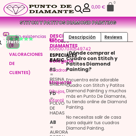
0
0,00
€
STITCH Y PATITOS DIAMOND PAINTING
DESCRIPCION
Sin existencias
Descripción
Reviews
REF
MODELO
¡Oferta!
(
8
DIAMANTES
Valorado
8
1005007030549742
con
4.75
¿Dónde comprar el
VALORACIONES
de 5 en
ESPECIALES
Cuadro con Stitch y
base a
BASIC
Categoria
DE
Patitos Diamond
valoraciones
de
Painting?
RS
Cuadros
CLIENTES)
clientes
=
RESINA
Encuentra este adorable
Etiquetas
BRILLANTE
Cuadro con Stitch y Patitos
Diamond Painting y muchos
Dibujos
,
FD
más en Punto De Diamante,
=
Infantil
tu tienda online de Diamond
POLVO
Painting.
DE
HADAS
No necesitas salir de casa
AB
para adquirir tus cuadros
=
Diamond Painting.
AURORA