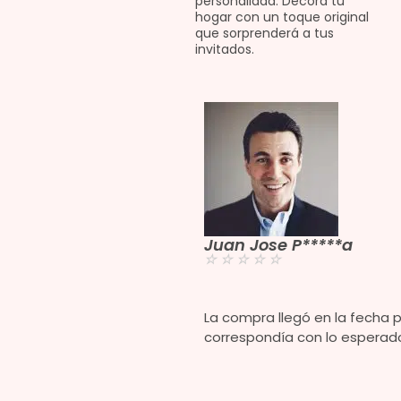
personalidad. Decora tu
hogar con un toque original
que sorprenderá a tus
invitados.
z
Juan Jose P*****a
☆
☆
☆
☆
☆
el producto llegó en
La compra llegó en la fecha p
 resultó ser de excelente
correspondía con lo esperad
me sorprendió lo rápido
té varias dudas y me
eguida, fueron muy