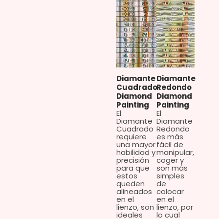
Diamante
Diamante
Cuadrado
Redondo
Diamond
Diamond
Painting
Painting
El
El
Diamante
Diamante
Cuadrado
Redondo
requiere
es más
una mayor
fácil de
habilidad y
manipular,
precisión
coger y
para que
son más
estos
simples
queden
de
alineados
colocar
en el
en el
lienzo, son
lienzo, por
ideales
lo cual