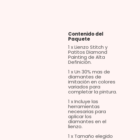
, volveré a comprar.
Contenido del
Paquete
1 x Lienzo Stitch y
Patitos Diamond
Painting de Alta
Definición.
1 x Un 30% mas de
diamantes de
imitación en colores
variados para
completar la pintura.
1 x Incluye las
herramientas
necesarias para
aplicar los
diamantes en el
lienzo.
1 x Tamaño elegido