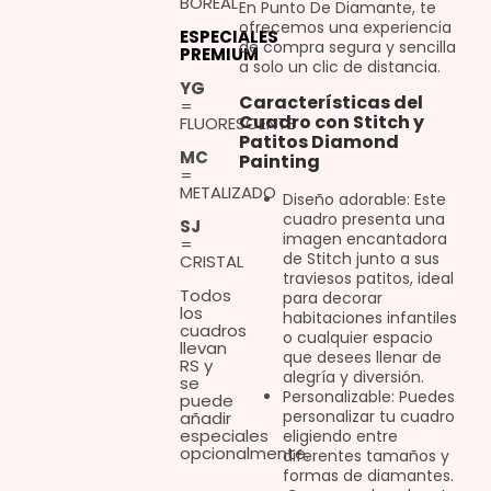
BOREAL
En Punto De Diamante, te
ofrecemos una experiencia
ESPECIALES
de compra segura y sencilla
PREMIUM
a solo un clic de distancia.
YG
Características del
=
Cuadro con Stitch y
FLUORESCENTE
Patitos Diamond
MC
Painting
=
METALIZADO
Diseño adorable: Este
cuadro presenta una
SJ
imagen encantadora
=
de Stitch junto a sus
CRISTAL
traviesos patitos, ideal
Todos
para decorar
los
habitaciones infantiles
cuadros
o cualquier espacio
llevan
que desees llenar de
RS y
alegría y diversión.
se
Personalizable: Puedes
puede
personalizar tu cuadro
añadir
especiales
eligiendo entre
opcionalmente.
diferentes tamaños y
formas de diamantes.