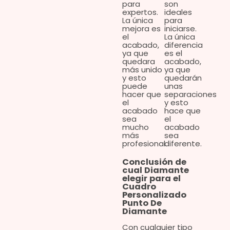
para
son
expertos.
ideales
La única
para
mejora es
iniciarse.
el
La única
acabado,
diferencia
ya que
es el
quedara
acabado,
más unido
ya que
y esto
quedarán
puede
unas
hacer que
separaciones
el
y esto
acabado
hace que
sea
el
mucho
acabado
más
sea
profesional.
diferente.
Conclusión de
cual Diamante
elegir para el
Cuadro
Personalizado
Punto De
Diamante
Con cualquier tipo