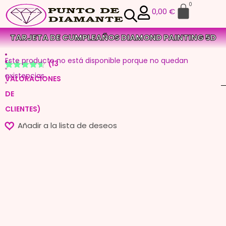
0
0,00
€
TARJETA DE CUMPLEAÑOS DIAMOND PAINTING 5D
Este producto no está disponible porque no quedan
(
13
Valorado
12
existencias.
VALORACIONES
con
4.58
de 5 en
DE
base a
valoraciones
CLIENTES)
de
clientes